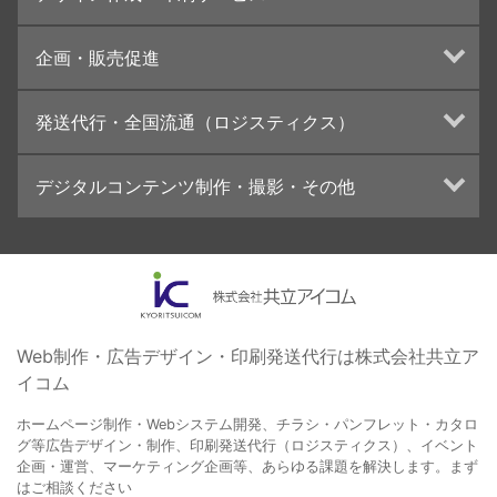
UI・UXデザイン設計
チラシ/フライヤーデザインの制作・印刷
企画・販売促進
カタログデザインの制作・印刷
冊子/パンフレットのデザイン制作・印刷
トータルプロモーション
発送代行・全国流通（ロジスティクス）
学校・会社案内パンフレット制作・印刷
ブランディング戦略
高精細印刷（スブリマ印刷）
イベント運営
在庫管理システム(azkaru)
デジタルコンテンツ制作・撮影・その他
社内報
コンテンツ制作
名刺
周年事業
動画制作・映像撮影（ドローン撮影）
一般印刷 （オンデマンド・オフセット）
採用プロモーション
イラスト・キャラクター制作
ユニバーサル・コミュニケーション・デザイン
ロゴデザイン・CI設計
写真撮影
コピー・ライティング
Web制作・広告デザイン・印刷発送代行は株式会社共立ア
イコム
電子ブック制作
自社メディア
ホームページ制作・Webシステム開発、チラシ・パンフレット・カタロ
グ等広告デザイン・制作、印刷発送代行（ロジスティクス）、イベント
企画・運営、マーケティング企画等、あらゆる課題を解決します。まず
はご相談ください