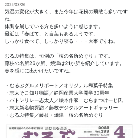
2025/03/26
気温の変化が大きく、また今年は花粉の飛散も多いです
お問合せ
ね。
体調を崩している方も多いように感じます。
最近は「春ばて」と言葉もあるようです。
しっかり食べて、しっかり寝る・・・大事ですね。
むるぶ特集は、恒例の「桜の名所めぐり」です。
藤枝の名所26か所、焼津は21か所を紹介しています。
春を感じに出かけたいですね。
・むるぶグルメリポート／オリジナル和菓子特集
・志太そこ知り物語／静岡産業大学開学30周年
・バトンリレー志太人／絵本作家 むらまつけーじ氏
・志太新名物探訪／藤枝デジタルアートギャラリー
・むるぶ特集／藤枝・焼津 桜の名所めぐり