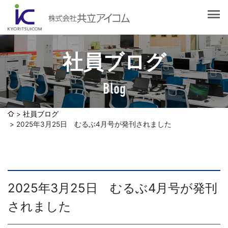
会社案内
会社概要
選ばれる理由
社長挨拶
社員ブログ
企業理念
サービス紹介
沿革
Blog
Web制作・ホームページ制作
認証取得
制作実績
システム開発
社員ブログ
SDGsへの取り組みについて
2025年3月25日 むるぶ4月号が発刊されました
デザイン作成・印刷サービス
アクセスマップ
お客様の声
企画・販売促進
発送代行・全国流通（ロジスティクス）
社員ブログ
2025年3月25日 むるぶ4月号が発刊
デジタルコンテンツ制作・撮影・その他
されました
採用情報