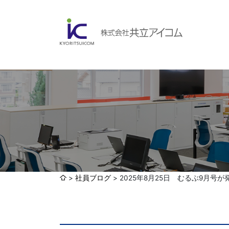
会社案内
ABOUBT US
Web制作・ホームページ制作
WEB
ホームページ制作・運営
ランディングページ制作
Web分析・改善・コンサルティング
会社概要
インターネット広告代行
社員ブログ
2025年8月25日 むるぶ9月号
UI・UXデザイン設計
認証取得