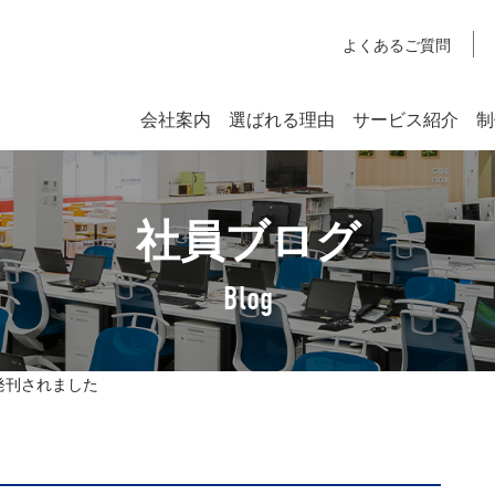
よくあるご質問
会社案内
選ばれる理由
サービス紹介
制
システム開発
社員ブログ
SYSTEM DEVELOPMENT
Webシステム開発
Blog
社長挨拶
企業理念
が発刊されました
アクセスマップ
SDGsへの取り組みについて