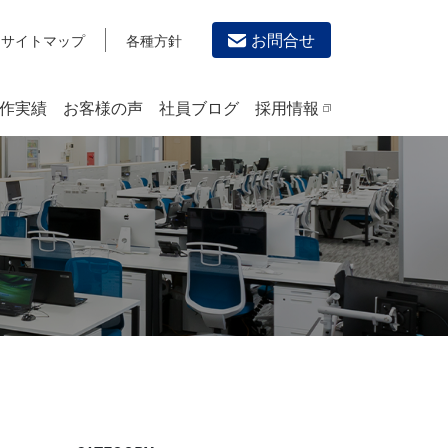
お問合せ
サイトマップ
各種方針
作実績
お客様の声
社員ブログ
採用情報
デザイン作成・印刷サービス
PRINTING
チラシ/フライヤーデザインの制作・印刷
カタログデザインの制作・印刷
冊子/パンフレットのデザイン制作・印刷
沿革
学校・会社案内パンフレット制作・印刷
高精細印刷（スブリマ印刷）
社内報
名刺