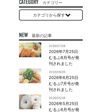
一般印刷 （オンデマンド・オフセット）
CATEGORY
カテゴリー
ユニバーサル・コミュニケーション・デザイン
カテゴリから探す
デジタルコンテンツ制作・撮影
OTHERS
NEW
最新の記事
動画制作・映像撮影（ドローン撮影）
2026/07/28
イラスト・キャラクター制作
2026年7月25日
て
一般事業主行動計画
ロゴデザイン・CI設計
むるぶ8月号が発
写真撮影
刊されました
コピー・ライティング
2026/06/26
電子ブック制作
2026年6月25日
むるぶ7月号が発
自社メディア
刊されました
2026/05/26
2026年5月25日
むるぶ6月号が発