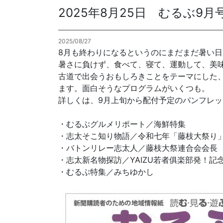
2025年8月25日 むるぶ9
各種方針
2025/08/27
POLICY
企画・販売促進
8月も終わりになるというのにまだまだ暑い
PLANNING
暑さに負けず、食べて、寝て、運動して、美
古道で出会うおもしろきことをテーマにした、
トータルプロモーション
ます。面白そうなプログラムがいくつも。
ブランディング戦略
詳しくは、9月上旬から配付予定のパンフレ
情報セキュリティ基本方針
個
イベント運営
・むるぶグルメリポート／海鮮特集
コンテンツ制作
・志太そこ知り物語／令和七年「藤枝大祭り
周年事業
・バトンリレー志太人／藤枝大祭連合会会長
採用プロモーション
・志太新名物探訪／YAIZU若者俱楽部発！記
・むるぶ特集／みちゆかし
中核的労働要求事項に関する方針声明
SEC