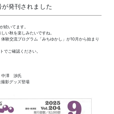
月号が発刊されました
発送代行・全国流通
日が続いてます。
SHIPPING / DISTRIBUTION
味しい秋を楽しみたいですね。
体験交流プログラム「みちゆかし」が10月から始まり
在庫管理システム(azkaru)
ットでご確認ください。
人情報・特定個人情報保護方針
個人情報の取扱いについ
」
 中澤 渉氏
念撮影グッズ登場
URITY ACTIONの「二つ星」宣言