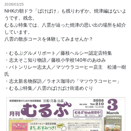
2026/02/25
NHKの朝ドラ「ばけばけ」も残りわずか。焼津編はないよ
お問合せ
うです。残念。
むるぶ特集では、八雲が辿った焼津の思い出の場所を紹介
しています。
八雲の散歩コースを体験してみませんか？
・むるぶグルメリポート／藤枝ヘルシー認定店特集
・志太そこ知り物語／藤枝小学校140年のあゆみ
・バトンリレー志太人／マツウラコーヒー店主 松浦一樹
氏
・志太新名物探訪／ラオス珈琲の「マツウラコーヒー」
・むるぶ特集／八雲のばけばけ街道めぐり