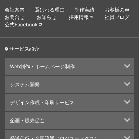
会社案内
選ばれる理由
制作実績
お客様の声
お問合せ
お知らせ
採用情報
社員ブログ
公式Facebook
サービス紹介
Web制作・ホームページ制作
ホームページ制作・運営
システム開発
ランディングページ制作
Web分析・改善・コンサルティング
Webシステム開発
デザイン作成・印刷サービス
インターネット広告代行
UI・UXデザイン設計
チラシ/フライヤーデザインの制作・印刷
企画・販売促進
カタログデザインの制作・印刷
冊子/パンフレットのデザイン制作・印刷
トータルプロモーション
発送代行・全国流通（ロジスティクス）