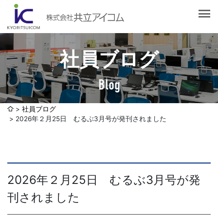
会社案内
会社概要
選ばれる理由
社長挨拶
社員ブログ
企業理念
サービス紹介
沿革
Blog
Web制作・ホームページ制作
認証取得
制作実績
システム開発
社員ブログ
SDGsへの取り組みについて
2026年２月25日 むるぶ3月号が発刊されました
デザイン作成・印刷サービス
アクセスマップ
お客様の声
企画・販売促進
発送代行・全国流通（ロジスティクス）
社員ブログ
2026年２月25日 むるぶ3月号が発
デジタルコンテンツ制作・撮影・その他
刊されました
採用情報