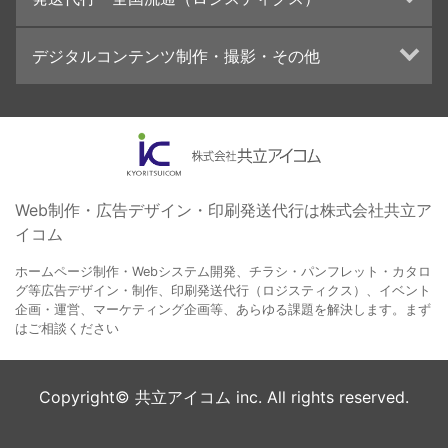
学校・会社案内パンフレット制作・印刷
ブランディング戦略
高精細印刷（スブリマ印刷）
イベント運営
在庫管理システム(azkaru)
デジタルコンテンツ制作・撮影・その他
社内報
コンテンツ制作
名刺
周年事業
動画制作・映像撮影（ドローン撮影）
一般印刷 （オンデマンド・オフセット）
採用プロモーション
イラスト・キャラクター制作
ユニバーサル・コミュニケーション・デザイン
ロゴデザイン・CI設計
写真撮影
コピー・ライティング
Web制作・広告デザイン・印刷発送代行は株式会社共立ア
イコム
電子ブック制作
自社メディア
ホームページ制作・Webシステム開発、チラシ・パンフレット・カタロ
グ等広告デザイン・制作、印刷発送代行（ロジスティクス）、イベント
企画・運営、マーケティング企画等、あらゆる課題を解決します。まず
はご相談ください
Copyright© 共立アイコム inc. All rights reserved.