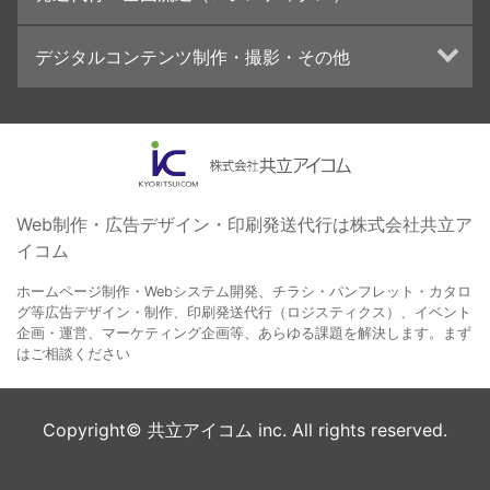
ブランディング戦略
高精細印刷（スブリマ印刷）
イベント運営
在庫管理システム(azkaru)
デジタルコンテンツ制作・撮影・その他
社内報
コンテンツ制作
名刺
周年事業
動画制作・映像撮影（ドローン撮影）
一般印刷 （オンデマンド・オフセット）
採用プロモーション
イラスト・キャラクター制作
ユニバーサル・コミュニケーション・デザイン
ロゴデザイン・CI設計
写真撮影
コピー・ライティング
Web制作・広告デザイン・印刷発送代行は株式会社共立ア
イコム
電子ブック制作
自社メディア
ホームページ制作・Webシステム開発、チラシ・パンフレット・カタロ
グ等広告デザイン・制作、印刷発送代行（ロジスティクス）、イベント
企画・運営、マーケティング企画等、あらゆる課題を解決します。まず
はご相談ください
Copyright© 共立アイコム inc. All rights reserved.