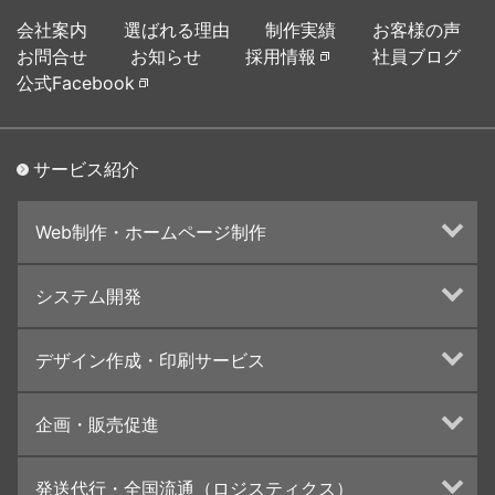
会社案内
選ばれる理由
制作実績
お客様の声
お問合せ
お知らせ
採用情報
社員ブログ
公式Facebook
サービス紹介
Web制作・ホームページ制作
ホームページ制作・運営
システム開発
ランディングページ制作
Web分析・改善・コンサルティング
Webシステム開発
デザイン作成・印刷サービス
インターネット広告代行
UI・UXデザイン設計
チラシ/フライヤーデザインの制作・印刷
企画・販売促進
カタログデザインの制作・印刷
冊子/パンフレットのデザイン制作・印刷
トータルプロモーション
発送代行・全国流通（ロジスティクス）
学校・会社案内パンフレット制作・印刷