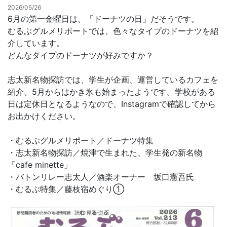
2026/05/26
6月の第一金曜日は、「ドーナツの日」だそうです。
お問合せ
むるぶグルメリポートでは、色々なタイプのドーナツを紹
介しています。
どんなタイプのドーナツが好みですか？
志太新名物探訪では、学生が企画、運営しているカフェを
紹介。5月からはかき氷も始まったようです。学校がある
日は定休日となるようなので、Instagramで確認してから
お出かけください。
・むるぶグルメリポート／ドーナツ特集
・志太新名物探訪／焼津で生まれた、学生発の新名物
「cafe minette」
・バトンリレー志太人／酒楽オーナー 坂口憲吾氏
・むるぶ特集／藤枝宿めぐり①