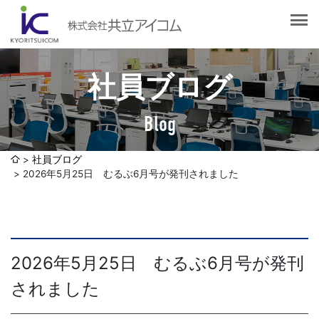
会社案内
会社概要
選ばれる理由
社長挨拶
社員ブログ
企業理念
サービス紹介
沿革
Blog
Web制作・ホームページ制作
認証取得
制作実績
システム開発
社員ブログ
SDGsへの取り組みについて
2026年5月25日 むるぶ6月号が発刊されました
デザイン作成・印刷サービス
アクセスマップ
お客様の声
企画・販売促進
発送代行・全国流通（ロジスティクス）
社員ブログ
2026年5月25日 むるぶ6月号が発刊
デジタルコンテンツ制作・撮影・その他
されました
採用情報