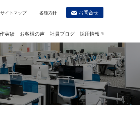
お問合せ
サイトマップ
各種方針
作実績
お客様の声
社員ブログ
採用情報
デザイン作成・印刷サービス
PRINTING
チラシ/フライヤーデザインの制作・印刷
カタログデザインの制作・印刷
冊子/パンフレットのデザイン制作・印刷
沿革
学校・会社案内パンフレット制作・印刷
高精細印刷（スブリマ印刷）
社内報
名刺