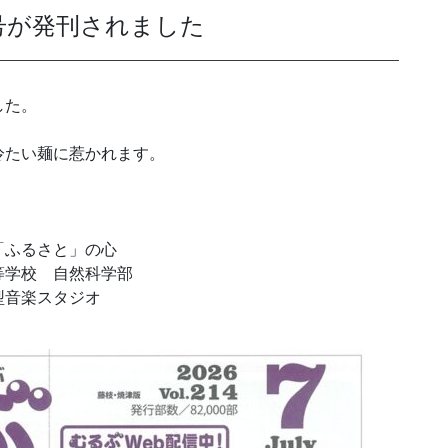
月号が発刊されました
発送代行・全国流通
した。
SHIPPING / DISTRIBUTION
冷たい麺に惹かれます。
在庫管理システム(azkaru)
人情報・特定個人情報保護方針
個人情報の取扱いについ
「ふるさと」の心
等学校 自然科学部
型音楽スタジオ
URITY ACTIONの「二つ星」宣言