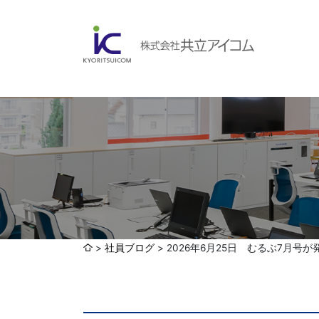
会社案内
ABOUBT US
Web制作・ホームページ制作
WEB
ホームページ制作・運営
ランディングページ制作
Web分析・改善・コンサルティング
会社概要
インターネット広告代行
社員ブログ
2026年6月25日 むるぶ7月号
UI・UXデザイン設計
認証取得