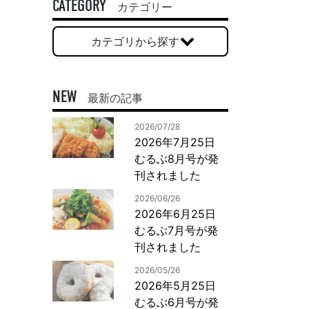
一般印刷 （オンデマンド・オフセット）
CATEGORY
カテゴリー
ユニバーサル・コミュニケーション・デザイン
カテゴリから探す
デジタルコンテンツ制作・撮影
OTHERS
NEW
最新の記事
動画制作・映像撮影（ドローン撮影）
2026/07/28
イラスト・キャラクター制作
2026年7月25日
て
一般事業主行動計画
ロゴデザイン・CI設計
むるぶ8月号が発
写真撮影
刊されました
コピー・ライティング
2026/06/26
電子ブック制作
2026年6月25日
むるぶ7月号が発
自社メディア
刊されました
2026/05/26
2026年5月25日
むるぶ6月号が発