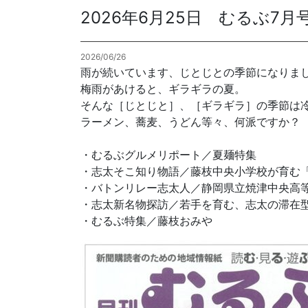
2026年6月25日 むるぶ7
各種方針
2026/06/26
POLICY
企画・販売促進
雨が続いています、じとじとの季節になりま
PLANNING
梅雨があけると、ギラギラの夏。
そんな［じとじと］、［ギラギラ］の季節は
トータルプロモーション
ラーメン、蕎麦、うどん等々、何派ですか？
ブランディング戦略
情報セキュリティ基本方針
個
・むるぶグルメリポート／夏麺特集
イベント運営
・志太そこ知り物語／藤枝中央小学校が育む
コンテンツ制作
・バトンリレー志太人／静岡県立焼津中央高
周年事業
・志太新名物探訪／若手を育む、志太の滞在
採用プロモーション
・むるぶ特集／藤枝おみや
中核的労働要求事項に関する方針声明
SEC