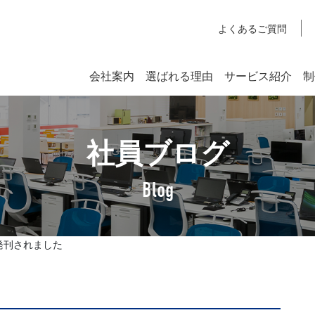
よくあるご質問
会社案内
選ばれる理由
サービス紹介
制
システム開発
社員ブログ
SYSTEM DEVELOPMENT
Webシステム開発
Blog
社長挨拶
企業理念
が発刊されました
アクセスマップ
SDGsへの取り組みについて