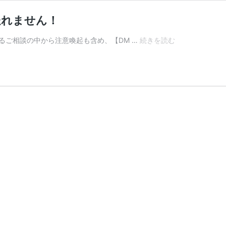
送れません！
【DM
るご相談の中から注意喚起も含め、【DM …
続きを読む
発
送
①】
「信
書」
は
メ
ー
ル
便
で
は
送
れ
ま
せ
ん！