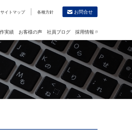
お問合せ
サイトマップ
各種方針
作実績
お客様の声
社員ブログ
採用情報
デザイン作成・印刷サービス
PRINTING
チラシ/フライヤーデザインの制作・印刷
カタログデザインの制作・印刷
冊子/パンフレットのデザイン制作・印刷
沿革
学校・会社案内パンフレット制作・印刷
高精細印刷（スブリマ印刷）
社内報
名刺