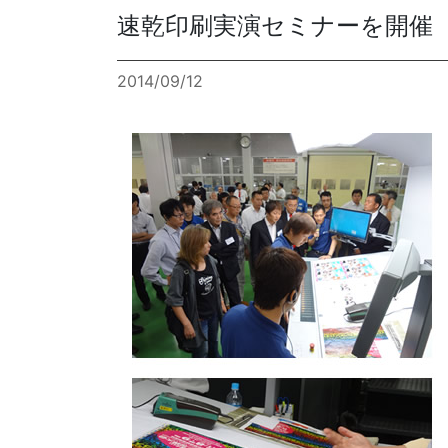
速乾印刷実演セミナーを開催
2014/09/12
各種方針
POLICY
企画・販売促進
PLANNING
トータルプロモーション
ブランディング戦略
情報セキュリティ基本方針
個
イベント運営
コンテンツ制作
周年事業
採用プロモーション
中核的労働要求事項に関する方針声明
SEC