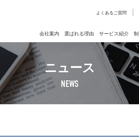
よくあるご質問
会社案内
選ばれる理由
サービス紹介
制
システム開発
ニュース
SYSTEM DEVELOPMENT
Webシステム開発
NEWS
社長挨拶
企業理念
アクセスマップ
SDGsへの取り組みについて