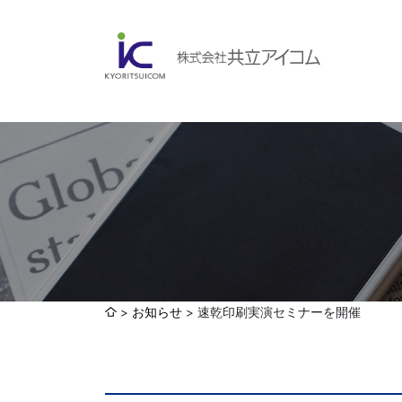
会社案内
ABOUBT US
Web制作・ホームページ制作
WEB
ホームページ制作・運営
ランディングページ制作
Web分析・改善・コンサルティング
会社概要
インターネット広告代行
お知らせ
速乾印刷実演セミナーを開催
UI・UXデザイン設計
認証取得