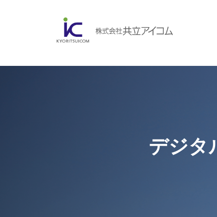
会社案内
ABOUBT US
Web制作・ホームページ制作
WEB
ホームページ制作・運営
ランディングページ制作
デジタ
Web分析・改善・コンサルティング
会社概要
インターネット広告代行
UI・UXデザイン設計
認証取得