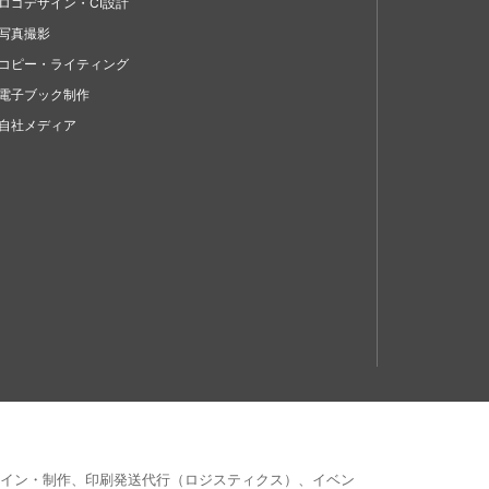
ロゴデザイン・CI設計
写真撮影
コピー・ライティング
電子ブック制作
自社メディア
ザイン・制作、印刷発送代行（ロジスティクス）、イベン