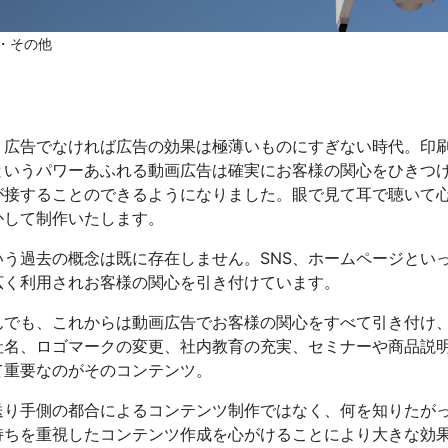
・その他
発送代行・全国流通
SHIPPING / DISTRIBUTION
く広告でなければ広告の効果は極薄いものにすぎない時代。印
というパワーあふれる動画広告は確実にお客様の関心をひきつ
在庫管理システム(azkaru)
が接することのできるようになりました。眼で見て耳で聴いて心
かして制作いたします。
人情報・特定個人情報保護方針
個人情報の取扱いについ
う過去の概念は既に存在しません。SNS、ホームページとい
広く利用されお客様の関心を引き付けています。
んでも、これからは動画広告でお客様の関心をすべて引き付け
社名、ロゴマークの変更、社内教育の充実、セミナーや商品説
URITY ACTIONの「二つ星」宣言
て重要なのがそのコンテンツ。
送り手側の都合によるコンテンツ制作ではなく、何を知りたが
持ちを重視したコンテンツ作成を心がけることにより大きな効果