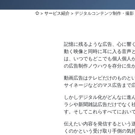
サービス紹介
デジタルコンテンツ制作・撮影
各種方針
POLICY
企画・販売促進
PLANNING
記憶に残るような広告、心に響
トータルプロモーション
動く映像と同時に耳に入る音声
は、いつでもどこでも個人個人
ブランディング戦略
の広告制作ノウハウを存分に生
情報セキュリティ基本方針
個
イベント運営
コンテンツ制作
動画広告はテレビだけのものとい
周年事業
サイネージなどのマス広告まで
採用プロモーション
しかしデジタル化がどんなに進
ラシや新聞雑誌広告だけでなく
中核的労働要求事項に関する方針声明
SEC
す。そしてこれらすべてにおい
伝えたい内容を発信するという
くのかという受け取り手側の気