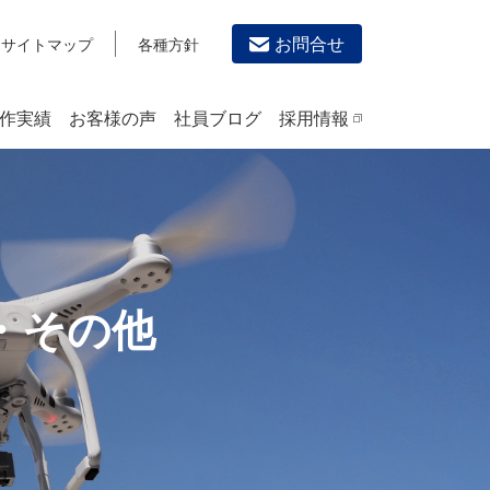
お問合せ
サイトマップ
各種方針
作実績
お客様の声
社員ブログ
採用情報
デザイン作成・印刷サービス
PRINTING
チラシ/フライヤーデザインの制作・印刷
カタログデザインの制作・印刷
・その他
冊子/パンフレットのデザイン制作・印刷
沿革
学校・会社案内パンフレット制作・印刷
高精細印刷（スブリマ印刷）
社内報
名刺