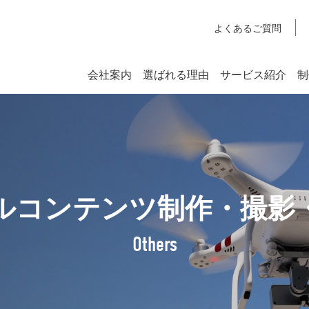
よくあるご質問
会社案内
選ばれる理由
サービス紹介
制
システム開発
SYSTEM DEVELOPMENT
Webシステム開発
ルコンテンツ制作・撮影
社長挨拶
企業理念
Others
アクセスマップ
SDGsへの取り組みについて