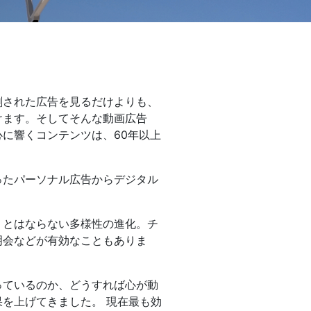
一般印刷 （オンデマンド・オフセット）
ユニバーサル・コミュニケーション・デザイン
デジタルコンテンツ制作・撮影
OTHERS
刷された広告を見るだけよりも、
けます。そしてそんな動画広告
動画制作・映像撮影（ドローン撮影）
に響くコンテンツは、60年以上
イラスト・キャラクター制作
て
一般事業主行動計画
ロゴデザイン・CI設計
写真撮影
ったパーソナル広告からデジタル
コピー・ライティング
電子ブック制作
、とはならない多様性の進化。チ
自社メディア
明会などが有効なこともありま
っているのか、どうすれば心が動
を上げてきました。 現在最も効