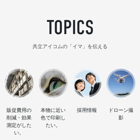
お問合せ
TOPICS
共立アイコムの「イマ」を伝える
撮
オリジナル
Icom Inform
地域、商店
採用に悩ん
グッズ制作
ation
街の活性化
でいる。
をしたい。