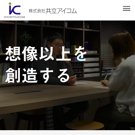
会社案内
会社概要
選ばれる理由
社長挨拶
企業理念
想像以上を
サービス紹介
沿革
Web制作・ホームページ制作
認証取得
創造する
制作実績
システム開発
SDGsへの取り組みについて
デザイン作成・印刷サービス
アクセスマップ
お客様の声
企画・販売促進
発送代行・全国流通（ロジスティクス）
社員ブログ
デジタルコンテンツ制作・撮影・その他
採用情報