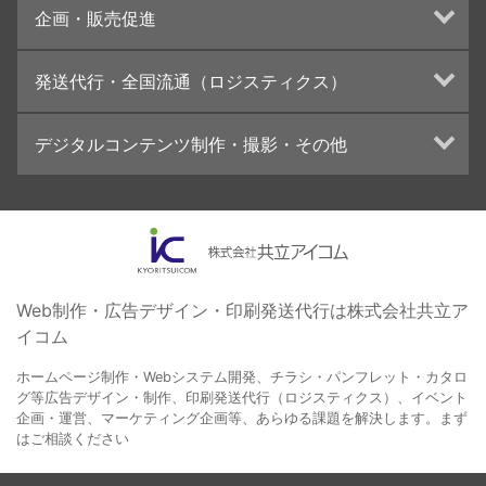
企画・販売促進
カタログデザインの制作・印刷
冊子/パンフレットのデザイン制作・印刷
トータルプロモーション
発送代行・全国流通（ロジスティクス）
学校・会社案内パンフレット制作・印刷
ブランディング戦略
高精細印刷（スブリマ印刷）
イベント運営
在庫管理システム(azkaru)
デジタルコンテンツ制作・撮影・その他
社内報
コンテンツ制作
名刺
周年事業
動画制作・映像撮影（ドローン撮影）
一般印刷 （オンデマンド・オフセット）
採用プロモーション
イラスト・キャラクター制作
ユニバーサル・コミュニケーション・デザイン
ロゴデザイン・CI設計
写真撮影
コピー・ライティング
Web制作・広告デザイン・印刷発送代行は株式会社共立ア
イコム
電子ブック制作
自社メディア
ホームページ制作・Webシステム開発、チラシ・パンフレット・カタロ
グ等広告デザイン・制作、印刷発送代行（ロジスティクス）、イベント
企画・運営、マーケティング企画等、あらゆる課題を解決します。まず
はご相談ください