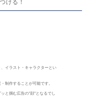
一般印刷 （オンデマンド・オフセット）
つける！
ユニバーサル・コミュニケーション・デザイン
デジタルコンテンツ制作・撮影
OTHERS
動画制作・映像撮影（ドローン撮影）
イラスト・キャラクター制作
て
一般事業主行動計画
ロゴデザイン・CI設計
写真撮影
き、イラスト・キャラクターとい
コピー・ライティング
電子ブック制作
案・制作することが可能です。
自社メディア
ッと掴む広告の"顔"となるでし