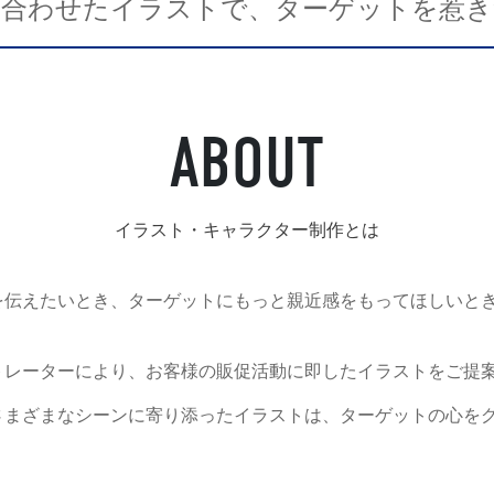
に合わせたイラストで、ターゲットを惹き
発送代行・全国流通
ABOUT
SHIPPING / DISTRIBUTION
在庫管理システム(azkaru)
イラスト・キャラクター制作とは
人情報・特定個人情報保護方針
個人情報の取扱いについ
を伝えたいとき、ターゲットにもっと親近感をもってほしいと
トレーターにより、お客様の販促活動に即したイラストをご提
URITY ACTIONの「二つ星」宣言
まざまなシーンに寄り添ったイラストは、ターゲットの心をグ