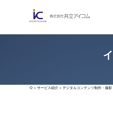
会社案内
ABOUBT US
Web制作・ホームページ制作
WEB
ホームページ制作・運営
ランディングページ制作
Web分析・改善・コンサルティング
会社概要
インターネット広告代行
サービス紹介
デジタルコンテンツ制作・撮影
UI・UXデザイン設計
認証取得