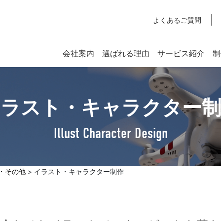
よくあるご質問
会社案内
選ばれる理由
サービス紹介
制
システム開発
イラスト・キャラクター制
SYSTEM DEVELOPMENT
Webシステム開発
Illust Character Design
社長挨拶
企業理念
・その他
イラスト・キャラクター制作
アクセスマップ
SDGsへの取り組みについて