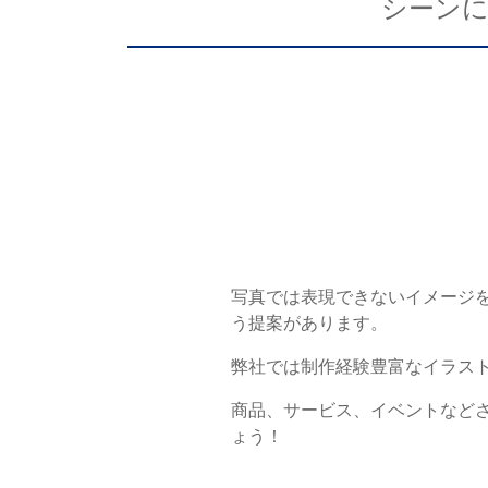
シーン
各種方針
POLICY
企画・販売促進
PLANNING
トータルプロモーション
ブランディング戦略
情報セキュリティ基本方針
個
イベント運営
コンテンツ制作
写真では表現できないイメージ
周年事業
う提案があります。
採用プロモーション
弊社では制作経験豊富なイラス
中核的労働要求事項に関する方針声明
SEC
商品、サービス、イベントなどさ
ょう！