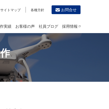
お問合せ
サイトマップ
各種方針
作実績
お客様の声
社員ブログ
採用情報
デザイン作成・印刷サービス
作
PRINTING
チラシ/フライヤーデザインの制作・印刷
カタログデザインの制作・印刷
冊子/パンフレットのデザイン制作・印刷
沿革
学校・会社案内パンフレット制作・印刷
高精細印刷（スブリマ印刷）
社内報
名刺