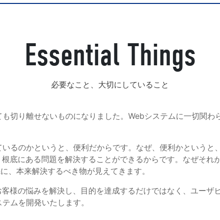
Essential Things
発送代行・全国流通
SHIPPING / DISTRIBUTION
在庫管理システム(azkaru)
必要なこと、大切にしていること
人情報・特定個人情報保護方針
個人情報の取扱いについ
ても切り離せないものになりました。Webシステムに一切関わ
れているのかというと、便利だからです。なぜ、便利かというと
、根底にある問題を解決することができるからです。なぜそれ
先に、本来解決するべき物が見えてきます。
URITY ACTIONの「二つ星」宣言
お客様の悩みを解決し、目的を達成するだけではなく、ユーザ
ステムを開発いたします。