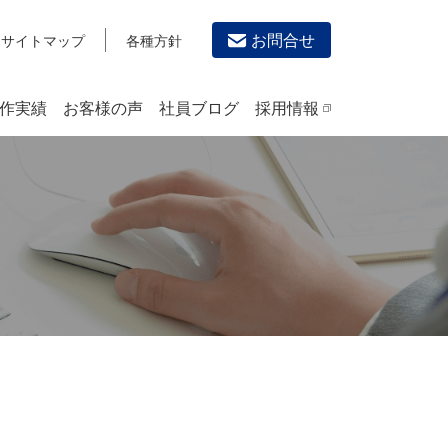
お問合せ
サイトマップ
各種方針
作実績
お客様の声
社員ブログ
採用情報
デザイン作成・印刷サービス
PRINTING
チラシ/フライヤーデザインの制作・印刷
カタログデザインの制作・印刷
冊子/パンフレットのデザイン制作・印刷
沿革
学校・会社案内パンフレット制作・印刷
高精細印刷（スブリマ印刷）
社内報
名刺