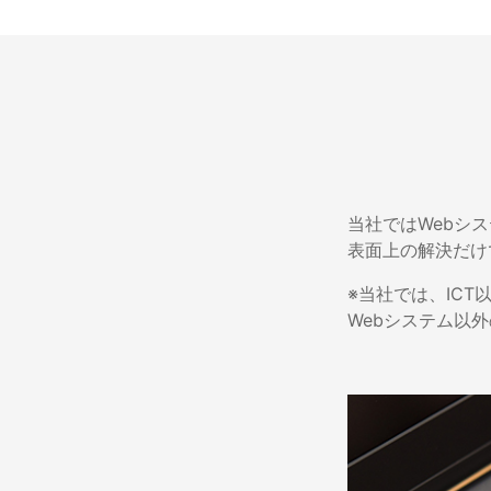
当社ではWebシ
表面上の解決だけ
※当社では、IC
Webシステム以