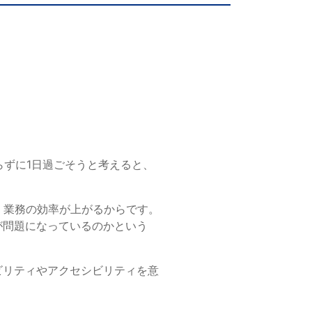
一般印刷 （オンデマンド・オフセット）
ユニバーサル・コミュニケーション・デザイン
デジタルコンテンツ制作・撮影
OTHERS
動画制作・映像撮影（ドローン撮影）
イラスト・キャラクター制作
て
一般事業主行動計画
ロゴデザイン・CI設計
らずに1日過ごそうと考えると、
写真撮影
コピー・ライティング
、業務の効率が上がるからです。
電子ブック制作
が問題になっているのかという
自社メディア
ビリティやアクセシビリティを意