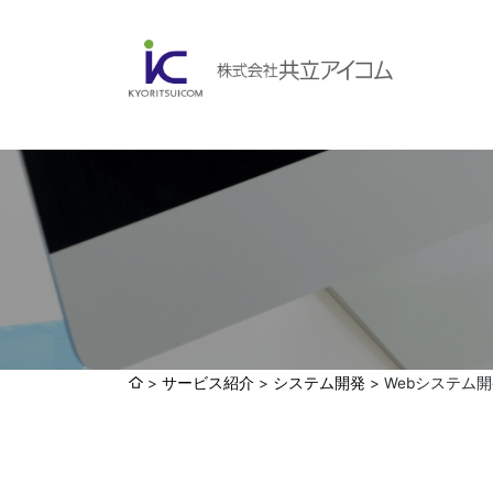
会社案内
ABOUBT US
Web制作・ホームページ制作
WEB
ホームページ制作・運営
ランディングページ制作
Web分析・改善・コンサルティング
会社概要
インターネット広告代行
サービス紹介
システム開発
Webシステム
UI・UXデザイン設計
認証取得