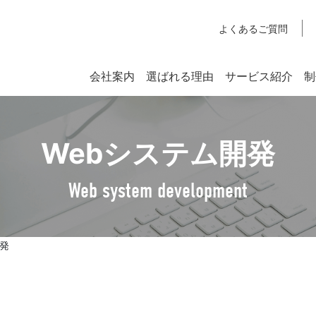
よくあるご質問
会社案内
選ばれる理由
サービス紹介
制
システム開発
Webシステム開発
SYSTEM DEVELOPMENT
Webシステム開発
Web system development
社長挨拶
企業理念
開発
アクセスマップ
SDGsへの取り組みについて