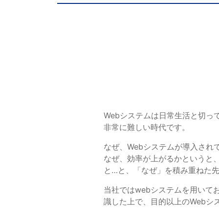
各種方針
POLICY
企画・販売促進
PLANNING
トータルプロモーション
ブランディング戦略
情報セキュリティ基本方針
個
イベント運営
Webシステムは日常生活と切っ
コンテンツ制作
非常に難しい時代です。
周年事業
なぜ、Webシステムが導入さ
採用プロモーション
なぜ、効率が上がるかというと
と…と、「なぜ」を積み重ねた
中核的労働要求事項に関する方針声明
SEC
当社ではwebシステムを用いて
識した上で、目的以上のWebシ