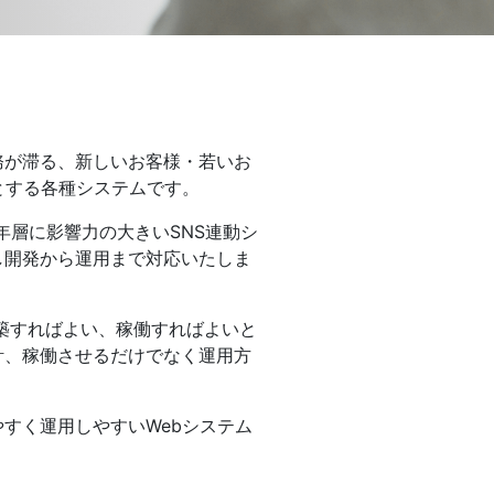
一般印刷 （オンデマンド・オフセット）
ユニバーサル・コミュニケーション・デザイン
デジタルコンテンツ制作・撮影
OTHERS
務が滞る、新しいお客様・若いお
とする各種システムです。
動画制作・映像撮影（ドローン撮影）
イラスト・キャラクター制作
年層に影響力の大きいSNS連動シ
て
一般事業主行動計画
ロゴデザイン・CI設計
し開発から運用まで対応いたしま
写真撮影
コピー・ライティング
築すればよい、稼働すればよいと
電子ブック制作
計、稼働させるだけでなく運用方
自社メディア
すく運用しやすいWebシステム