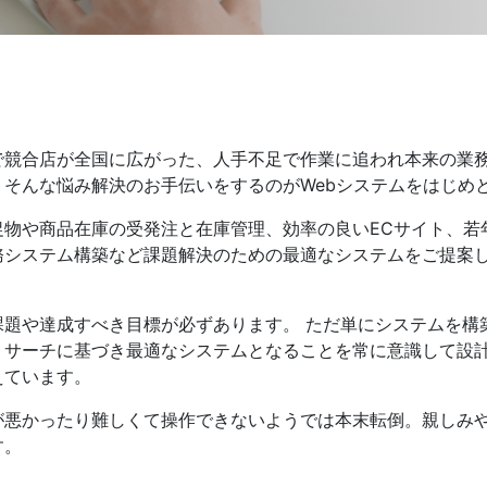
発送代行・全国流通
SHIPPING / DISTRIBUTION
で競合店が全国に広がった、人手不足で作業に追われ本来の業
そんな悩み解決のお手伝いをするのがWebシステムをはじめ
在庫管理システム(azkaru)
物や商品在庫の受発注と在庫管理、効率の良いECサイト、若
人情報・特定個人情報保護方針
個人情報の取扱いについ
務システム構築など課題解決のための最適なシステムをご提案
課題や達成すべき目標が必ずあります。 ただ単にシステムを構
リサーチに基づき最適なシステムとなることを常に意識して設
えています。
URITY ACTIONの「二つ星」宣言
が悪かったり難しくて操作できないようでは本末転倒。親しみや
す。