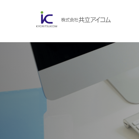
会社案内
ABOUBT US
Web制作・ホームページ制作
WEB
ホームページ制作・運営
ランディングページ制作
Web分析・改善・コンサルティング
会社概要
インターネット広告代行
UI・UXデザイン設計
認証取得