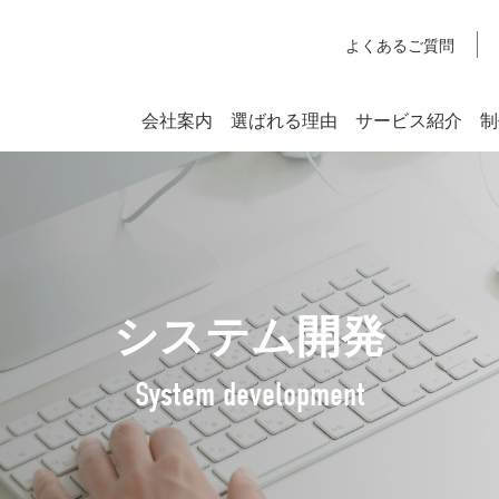
よくあるご質問
会社案内
選ばれる理由
サービス紹介
制
システム開発
SYSTEM DEVELOPMENT
Webシステム開発
システム開発
社長挨拶
企業理念
System development
アクセスマップ
SDGsへの取り組みについて