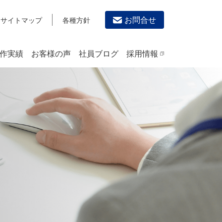
お問合せ
サイトマップ
各種方針
作実績
お客様の声
社員ブログ
採用情報
デザイン作成・印刷サービス
PRINTING
チラシ/フライヤーデザインの制作・印刷
カタログデザインの制作・印刷
冊子/パンフレットのデザイン制作・印刷
沿革
学校・会社案内パンフレット制作・印刷
高精細印刷（スブリマ印刷）
社内報
名刺