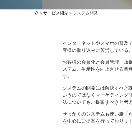
サービス紹介
システム開発
各種方針
POLICY
企画・販売促進
PLANNING
インターネットやスマホの普及
トータルプロモーション
客様の取り込みに苦労している。
ブランディング戦略
お客様の会員化と会員管理、販促
情報セキュリティ基本方針
個
イベント運営
ステム、生産性を向上させる業
コンテンツ制作
す。
周年事業
システムの開発には解決すべき
採用プロモーション
いうのではなくマーケティング
法についてもご提案すべきと考
中核的労働要求事項に関する方針声明
SEC
せっかくのシステムも使い勝手
を中心にご提案を行っておりま