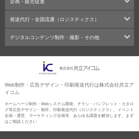
企画・販売促進
カタログデザインの制作・印刷
冊子/パンフレットのデザイン制作・印刷
トータルプロモーション
発送代行・全国流通（ロジスティクス）
学校・会社案内パンフレット制作・印刷
ブランディング戦略
高精細印刷（スブリマ印刷）
イベント運営
在庫管理システム(azkaru)
デジタルコンテンツ制作・撮影・その他
社内報
コンテンツ制作
名刺
周年事業
動画制作・映像撮影（ドローン撮影）
一般印刷 （オンデマンド・オフセット）
採用プロモーション
イラスト・キャラクター制作
ユニバーサル・コミュニケーション・デザイン
ロゴデザイン・CI設計
写真撮影
コピー・ライティング
Web制作・広告デザイン・印刷発送代行は株式会社共立ア
イコム
電子ブック制作
自社メディア
ホームページ制作・Webシステム開発、チラシ・パンフレット・カタロ
グ等広告デザイン・制作、印刷発送代行（ロジスティクス）、イベント
企画・運営、マーケティング企画等、あらゆる課題を解決します。まず
はご相談ください