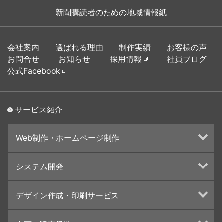
新聞購読者のための地域情報紙
会社案内
選ばれる理由
制作実績
お客様の声
お問合せ
お知らせ
採用情報
社員ブログ
公式Facebook
サービス紹介
Web制作・ホームページ制作
ホームページ制作・運営
システム開発
ランディングページ制作
Web分析・改善・コンサルティング
Webシステム開発
デザイン作成・印刷サービス
インターネット広告代行
UI・UXデザイン設計
チラシ/フライヤーデザインの制作・印刷