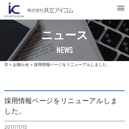
会社案内
会社概要
選ばれる理由
社長挨拶
ニュース
企業理念
サービス紹介
沿革
NEWS
Web制作・ホームページ制作
認証取得
制作実績
システム開発
お知らせ
採用情報ページをリニューアルしました。
SDGsへの取り組みについて
デザイン作成・印刷サービス
アクセスマップ
お客様の声
企画・販売促進
発送代行・全国流通（ロジスティクス）
採用情報ページをリニューアルしま
社員ブログ
デジタルコンテンツ制作・撮影・その他
した。
採用情報
2017/11/15