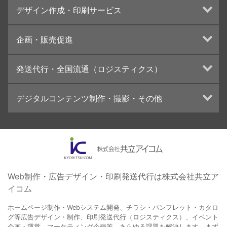
デザイン作成・印刷サービス
インターネット広告代行
UI・UXデザイン設計
チラシ/フライヤーデザインの制作・印刷
企画・販売促進
カタログデザインの制作・印刷
冊子/パンフレットのデザイン制作・印刷
トータルプロモーション
発送代行・全国流通（ロジスティクス）
学校・会社案内パンフレット制作・印刷
ブランディング戦略
高精細印刷（スブリマ印刷）
イベント運営
在庫管理システム(azkaru)
デジタルコンテンツ制作・撮影・その他
社内報
コンテンツ制作
名刺
周年事業
動画制作・映像撮影（ドローン撮影）
一般印刷 （オンデマンド・オフセット）
採用プロモーション
イラスト・キャラクター制作
ユニバーサル・コミュニケーション・デザイン
ロゴデザイン・CI設計
写真撮影
コピー・ライティング
Web制作・広告デザイン・印刷発送代行は株式会社共立ア
イコム
電子ブック制作
自社メディア
ホームページ制作・Webシステム開発、チラシ・パンフレット・カタロ
グ等広告デザイン・制作、印刷発送代行（ロジスティクス）、イベント
企画・運営、マーケティング企画等、あらゆる課題を解決します。まず