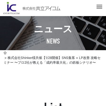
会社案内
会社概要
選ばれる理由
社長挨拶
ニュース
企業理念
サービス紹介
沿革
NEWS
Web制作・ホームページ制作
認証取得
制作実績
システム開発
SDGsへの取り組みについて
株式会社Shinker様共催【1/28開催】SNS集客 × LP改善 攻略セ
デザイン作成・印刷サービス
アクセスマップ
ミナー 〜プロ2社が教える「成約率最大化」の鉄板シナリオ〜
お客様の声
企画・販売促進
発送代行・全国流通（ロジスティクス）
社員ブログ
デジタルコンテンツ制作・撮影・その他
採用情報