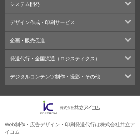
システム開発
ランディングページ制作
Web分析・改善・コンサルティング
Webシステム開発
デザイン作成・印刷サービス
インターネット広告代行
UI・UXデザイン設計
チラシ/フライヤーデザインの制作・印刷
企画・販売促進
カタログデザインの制作・印刷
冊子/パンフレットのデザイン制作・印刷
トータルプロモーション
発送代行・全国流通（ロジスティクス）
学校・会社案内パンフレット制作・印刷
ブランディング戦略
高精細印刷（スブリマ印刷）
イベント運営
在庫管理システム(azkaru)
デジタルコンテンツ制作・撮影・その他
社内報
コンテンツ制作
名刺
周年事業
動画制作・映像撮影（ドローン撮影）
一般印刷 （オンデマンド・オフセット）
採用プロモーション
イラスト・キャラクター制作
ユニバーサル・コミュニケーション・デザイン
ロゴデザイン・CI設計
写真撮影
コピー・ライティング
Web制作・広告デザイン・印刷発送代行は株式会社共立ア
イコム
電子ブック制作