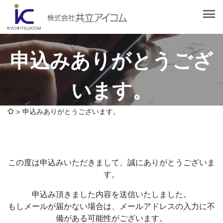
会社案内
会社概要
選ばれる理由
社長挨拶
申込みありがとうござ
企業理念
サービス紹介
沿革
います。
Web制作・ホームページ制作
認証取得
制作実績
システム開発
申込みありがとうございます。
THANKS
SDGsへの取り組みについて
デザイン作成・印刷サービス
アクセスマップ
お客様の声
企画・販売促進
この度は申込みいただきまして、誠にありがとうございま
発送代行・全国流通（ロジスティクス）
す。
社員ブログ
デジタルコンテンツ制作・撮影・その他
申込み頂きました内容を送信いたしました。
もしメールが届かない場合は、メールアドレスの入力に不
採用情報
備がある可能性がございます。