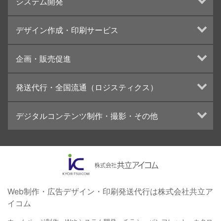
システム開発
ランディングページ制作
Web分析・改善・コンサルティング
Webシステム開発
デザイン作成・印刷サービス
インターネット広告代行
UI・UXデザイン設計
チラシ/フライヤーデザインの制作・印刷
企画・販売促進
カタログデザインの制作・印刷
冊子/パンフレットのデザイン制作・印刷
トータルプロモーション
発送代行・全国流通（ロジスティクス）
学校・会社案内パンフレット制作・印刷
ブランディング戦略
高精細印刷（スブリマ印刷）
イベント運営
在庫管理システム(azkaru)
デジタルコンテンツ制作・撮影・その他
社内報
コンテンツ制作
名刺
周年事業
動画制作・映像撮影（ドローン撮影）
一般印刷 （オンデマンド・オフセット）
採用プロモーション
イラスト・キャラクター制作
ユニバーサル・コミュニケーション・デザイン
ロゴデザイン・CI設計
写真撮影
コピー・ライティング
Web制作・広告デザイン・印刷発送代行は株式会社共立ア
イコム
電子ブック制作
自社メディア