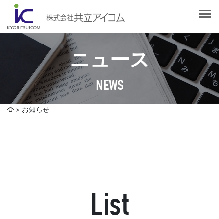
会社案内
会社概要
選ばれる理由
社長挨拶
ニュース
企業理念
サービス紹介
沿革
NEWS
Web制作・ホームページ制作
認証取得
制作実績
システム開発
お知らせ
SDGsへの取り組みについて
デザイン作成・印刷サービス
アクセスマップ
お客様の声
企画・販売促進
発送代行・全国流通（ロジスティクス）
社員ブログ
デジタルコンテンツ制作・撮影・その他
List
採用情報