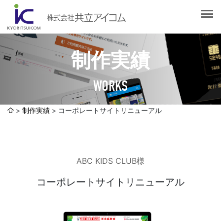
会社案内
会社概要
選ばれる理由
社長挨拶
制作実績
企業理念
サービス紹介
沿革
WORKS
Web制作・ホームページ制作
認証取得
制作実績
システム開発
制作実績
コーポレートサイトリニューアル
SDGsへの取り組みについて
デザイン作成・印刷サービス
アクセスマップ
お客様の声
企画・販売促進
ABC KIDS CLUB様
発送代行・全国流通（ロジスティクス）
社員ブログ
デジタルコンテンツ制作・撮影・その他
コーポレートサイトリニューアル
採用情報