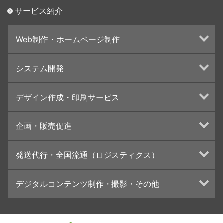
サービス紹介
Web制作・ホームページ制作
ホームページ制作・運営
システム開発
ランディングページ制作
Web分析・改善・コンサルティング
Webシステム開発
デザイン作成・印刷サービス
インターネット広告代行
UI・UXデザイン設計
チラシ/フライヤーデザインの制作・印刷
企画・販売促進
カタログデザインの制作・印刷
冊子/パンフレットのデザイン制作・印刷
トータルプロモーション
発送代行・全国流通（ロジスティクス）
学校・会社案内パンフレット制作・印刷
ブランディング戦略
高精細印刷（スブリマ印刷）
イベント運営
在庫管理システム(azkaru)
デジタルコンテンツ制作・撮影・その他
社内報
コンテンツ制作
名刺
周年事業
動画制作・映像撮影（ドローン撮影）
一般印刷 （オンデマンド・オフセット）
採用プロモーション
イラスト・キャラクター制作