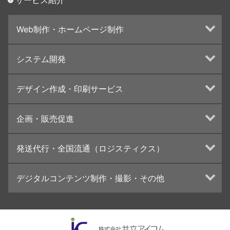
Web制作・ホームページ制作
ホームページ制作・運営
システム開発
ランディングページ制作
Web分析・改善・コンサルティング
Webシステム開発
デザイン作成・印刷サービス
インターネット広告代行
UI・UXデザイン設計
チラシ/フライヤーデザインの制作・印刷
企画・販売促進
カタログデザインの制作・印刷
冊子/パンフレットのデザイン制作・印刷
トータルプロモーション
発送代行・全国流通（ロジスティクス）
学校・会社案内パンフレット制作・印刷
ブランディング戦略
高精細印刷（スブリマ印刷）
イベント運営
在庫管理システム(azkaru)
デジタルコンテンツ制作・撮影・その他
社内報
コンテンツ制作
名刺
周年事業
動画制作・映像撮影（ドローン撮影）
一般印刷 （オンデマンド・オフセット）
採用プロモーション
イラスト・キャラクター制作
ユニバーサル・コミュニケーション・デザイン
ロゴデザイン・CI設計