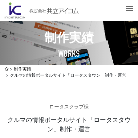
会社案内
会社概要
選ばれる理由
社長挨拶
制作実績
企業理念
サービス紹介
沿革
WORKS
Web制作・ホームページ制作
認証取得
制作実績
システム開発
制作実績
SDGsへの取り組みについて
クルマの情報ポータルサイト「ロータスタウン」制作・運営
デザイン作成・印刷サービス
アクセスマップ
お客様の声
企画・販売促進
発送代行・全国流通（ロジスティクス）
ロータスクラブ様
社員ブログ
デジタルコンテンツ制作・撮影・その他
クルマの情報ポータルサイト「ロータスタウ
ン」制作・運営
採用情報