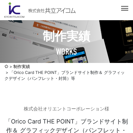
会社案内
会社概要
選ばれる理由
社長挨拶
制作実績
企業理念
サービス紹介
沿革
WORKS
Web制作・ホームページ制作
認証取得
制作実績
システム開発
制作実績
SDGsへの取り組みについて
「Orico Card THE POINT」ブランドサイト制作＆ グラフィッ
デザイン作成・印刷サービス
アクセスマップ
クデザイン（パンフレット・封筒）等
お客様の声
企画・販売促進
発送代行・全国流通（ロジスティクス）
社員ブログ
デジタルコンテンツ制作・撮影・その他
株式会社オリエントコーポレーション様
「Orico Card THE POINT」ブランドサイト制
採用情報
作＆ グラフィックデザイン（パンフレット・