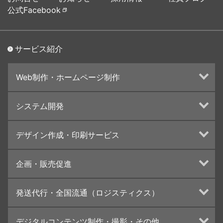
公式Facebook
サービス紹介
Web制作・ホームページ制作
ホームページ制作・運営
システム開発
ランディングページ制作
Web分析・改善・コンサルティング
Webシステム開発
デザイン作成・印刷サービス
インターネット広告代行
UI・UXデザイン設計
チラシ/フライヤーデザインの制作・印刷
企画・販売促進
カタログデザインの制作・印刷
冊子/パンフレットのデザイン制作・印刷
トータルプロモーション
発送代行・全国流通（ロジスティクス）
学校・会社案内パンフレット制作・印刷
ブランディング戦略
高精細印刷（スブリマ印刷）
イベント運営
在庫管理システム(azkaru)
デジタルコンテンツ制作・撮影・その他