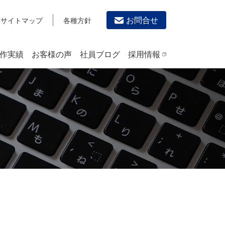
お問合せ
サイトマップ
各種方針
作実績
お客様の声
社員ブログ
採用情報
デザイン作成・印刷サービス
PRINTING
チラシ/フライヤーデザインの制作・印刷
カタログデザインの制作・印刷
冊子/パンフレットのデザイン制作・印刷
沿革
学校・会社案内パンフレット制作・印刷
高精細印刷（スブリマ印刷）
社内報
名刺