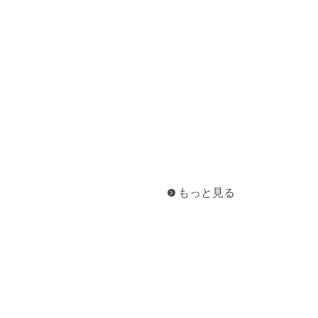
一般印刷 （オンデマンド・オフセット）
ユニバーサル・コミュニケーション・デザイン
デジタルコンテンツ制作・撮影
OTHERS
動画制作・映像撮影（ドローン撮影）
イラスト・キャラクター制作
て
一般事業主行動計画
ロゴデザイン・CI設計
写真撮影
もっと見る
コピー・ライティング
電子ブック制作
自社メディア