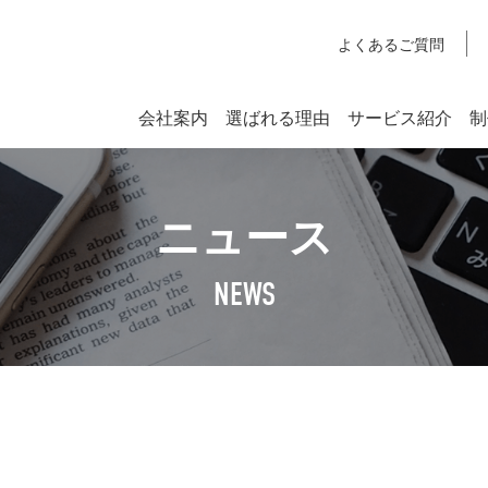
よくあるご質問
会社案内
選ばれる理由
サービス紹介
制
システム開発
ニュース
SYSTEM DEVELOPMENT
Webシステム開発
NEWS
社長挨拶
企業理念
アクセスマップ
SDGsへの取り組みについて