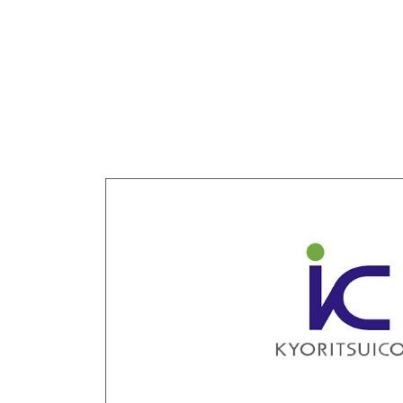
各種方針
POLICY
企画・販売促進
PLANNING
トータルプロモーション
ブランディング戦略
情報セキュリティ基本方針
個
イベント運営
コンテンツ制作
周年事業
採用プロモーション
中核的労働要求事項に関する方針声明
SEC