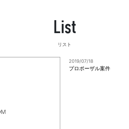
List
発送代行・全国流通
SHIPPING / DISTRIBUTION
リスト
在庫管理システム(azkaru)
2019/07/18
人情報・特定個人情報保護方針
個人情報の取扱いについ
プロポーザル案件
URITY ACTIONの「二つ星」宣言