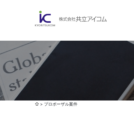
会社案内
ABOUBT US
Web制作・ホームページ制作
WEB
ホームページ制作・運営
ランディングページ制作
Web分析・改善・コンサルティング
会社概要
インターネット広告代行
プロポーザル案件
UI・UXデザイン設計
認証取得