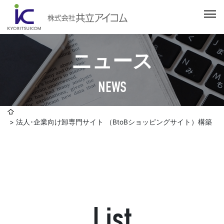
会社案内
会社概要
選ばれる理由
社長挨拶
ニュース
企業理念
サービス紹介
沿革
NEWS
Web制作・ホームページ制作
認証取得
制作実績
システム開発
SDGsへの取り組みについて
法人･企業向け卸専門サイト （BtoBショッピングサイト）構築
デザイン作成・印刷サービス
アクセスマップ
お客様の声
企画・販売促進
発送代行・全国流通（ロジスティクス）
社員ブログ
デジタルコンテンツ制作・撮影・その他
List
採用情報