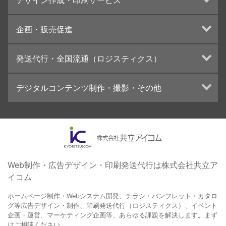
インターネット広告代行
UI・UXデザイン設計
チラシ/フライヤーデザインの制作・印刷
企画・販売促進
カタログデザインの制作・印刷
冊子/パンフレットのデザイン制作・印刷
トータルプロモーション
発送代行・全国流通（ロジスティクス）
学校・会社案内パンフレット制作・印刷
ブランディング戦略
高精細印刷（スブリマ印刷）
イベント運営
在庫管理システム(azkaru)
デジタルコンテンツ制作・撮影・その他
社内報
コンテンツ制作
名刺
周年事業
動画制作・映像撮影（ドローン撮影）
一般印刷 （オンデマンド・オフセット）
採用プロモーション
イラスト・キャラクター制作
ユニバーサル・コミュニケーション・デザイン
ロゴデザイン・CI設計
写真撮影
コピー・ライティング
Web制作・広告デザイン・印刷発送代行は株式会社共立ア
イコム
電子ブック制作
自社メディア
ホームページ制作・Webシステム開発、チラシ・パンフレット・カタロ
グ等広告デザイン・制作、印刷発送代行（ロジスティクス）、イベント
企画・運営、マーケティング企画等、あらゆる課題を解決します。まず
はご相談ください