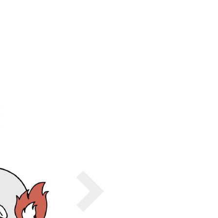
一般印刷 （オンデマンド・オフセット）
ユニバーサル・コミュニケーション・デザイン
デジタルコンテンツ制作・撮影
OTHERS
動画制作・映像撮影（ドローン撮影）
イラスト・キャラクター制作
て
一般事業主行動計画
ロゴデザイン・CI設計
写真撮影
コピー・ライティング
電子ブック制作
自社メディア