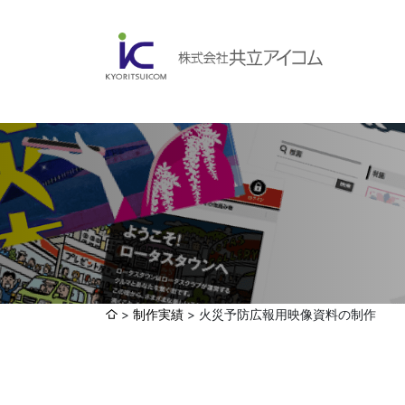
会社案内
ABOUBT US
Web制作・ホームページ制作
WEB
ホームページ制作・運営
ランディングページ制作
Web分析・改善・コンサルティング
会社概要
インターネット広告代行
制作実績
火災予防広報用映像資料の制作
UI・UXデザイン設計
認証取得