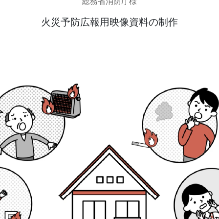
総務省消防庁様
火災予防広報用映像資料の制作
発送代行・全国流通
SHIPPING / DISTRIBUTION
在庫管理システム(azkaru)
人情報・特定個人情報保護方針
個人情報の取扱いについ
URITY ACTIONの「二つ星」宣言