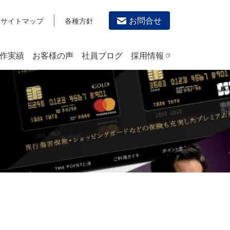
お問合せ
サイトマップ
各種方針
作実績
お客様の声
社員ブログ
採用情報
デザイン作成・印刷サービス
PRINTING
チラシ/フライヤーデザインの制作・印刷
カタログデザインの制作・印刷
冊子/パンフレットのデザイン制作・印刷
沿革
学校・会社案内パンフレット制作・印刷
高精細印刷（スブリマ印刷）
社内報
名刺