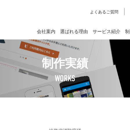
よくあるご質問
会社案内
選ばれる理由
サービス紹介
制
システム開発
制作実績
SYSTEM DEVELOPMENT
Webシステム開発
WORKS
社長挨拶
企業理念
アクセスマップ
SDGsへの取り組みについて