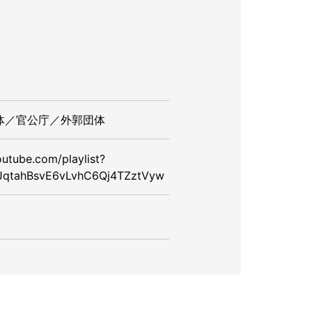
体／官公庁／外郭団体
utube.com/playlist?
jJqtahBsvE6vLvhC6Qj4TZztVyw