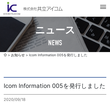
会社案内
会社概要
選ばれる理由
社長挨拶
ニュース
企業理念
サービス紹介
沿革
NEWS
Web制作・ホームページ制作
認証取得
制作実績
システム開発
お知らせ
Icom Information 005を発行しました
SDGsへの取り組みについて
デザイン作成・印刷サービス
アクセスマップ
お客様の声
企画・販売促進
発送代行・全国流通（ロジスティクス）
Icom Information 005を発行しました
社員ブログ
デジタルコンテンツ制作・撮影・その他
2020/09/18
採用情報