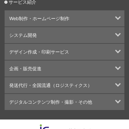
サービス紹介
Web制作・ホームページ制作
ホームページ制作・運営
システム開発
ランディングページ制作
Web分析・改善・コンサルティング
Webシステム開発
デザイン作成・印刷サービス
インターネット広告代行
UI・UXデザイン設計
チラシ/フライヤーデザインの制作・印刷
企画・販売促進
カタログデザインの制作・印刷
冊子/パンフレットのデザイン制作・印刷
トータルプロモーション
発送代行・全国流通（ロジスティクス）
学校・会社案内パンフレット制作・印刷
ブランディング戦略
高精細印刷（スブリマ印刷）
イベント運営
在庫管理システム(azkaru)
デジタルコンテンツ制作・撮影・その他
社内報
コンテンツ制作
名刺
周年事業
動画制作・映像撮影（ドローン撮影）
一般印刷 （オンデマンド・オフセット）
採用プロモーション
イラスト・キャラクター制作
ユニバーサル・コミュニケーション・デザイン
ロゴデザイン・CI設計