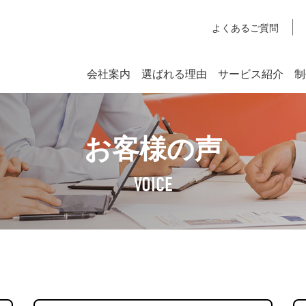
よくあるご質問
会社案内
選ばれる理由
サービス紹介
制
システム開発
お客様の声
SYSTEM DEVELOPMENT
Webシステム開発
VOICE
社長挨拶
企業理念
アクセスマップ
SDGsへの取り組みについて