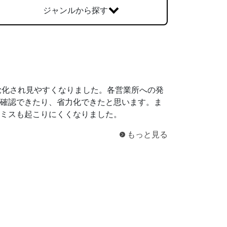
一般印刷 （オンデマンド・オフセット）
ジャンルから探す
ユニバーサル・コミュニケーション・デザイン
デジタルコンテンツ制作・撮影
OTHERS
動画制作・映像撮影（ドローン撮影）
視覚化され見やすくなりました。各営業所への発
イラスト・キャラクター制作
確認できたり、省力化できたと思います。ま
て
一般事業主行動計画
ミスも起こりにくくなりました。
ロゴデザイン・CI設計
写真撮影
もっと見る
コピー・ライティング
電子ブック制作
自社メディア