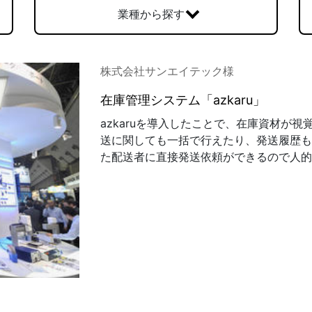
業種から探す
発送代行・全国流通
株式会社サンエイテック様
SHIPPING / DISTRIBUTION
在庫管理システム「azkaru」
在庫管理システム(azkaru)
azkaruを導入したことで、在庫資材が
送に関しても一括で行えたり、発送履歴も
人情報・特定個人情報保護方針
個人情報の取扱いについ
た配送者に直接発送依頼ができるので人的
URITY ACTIONの「二つ星」宣言