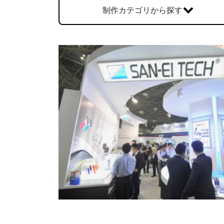
制作カテゴリから探す
各種方針
POLICY
企画・販売促進
PLANNING
トータルプロモーション
ブランディング戦略
情報セキュリティ基本方針
個
イベント運営
コンテンツ制作
周年事業
採用プロモーション
中核的労働要求事項に関する方針声明
SEC