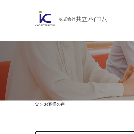
会社案内
ABOUBT US
Web制作・ホームページ制作
WEB
ホームページ制作・運営
ランディングページ制作
Web分析・改善・コンサルティング
会社概要
インターネット広告代行
お客様の声
UI・UXデザイン設計
認証取得