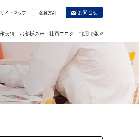
お問合せ
サイトマップ
各種方針
作実績
お客様の声
社員ブログ
採用情報
デザイン作成・印刷サービス
PRINTING
チラシ/フライヤーデザインの制作・印刷
カタログデザインの制作・印刷
冊子/パンフレットのデザイン制作・印刷
沿革
学校・会社案内パンフレット制作・印刷
高精細印刷（スブリマ印刷）
社内報
名刺