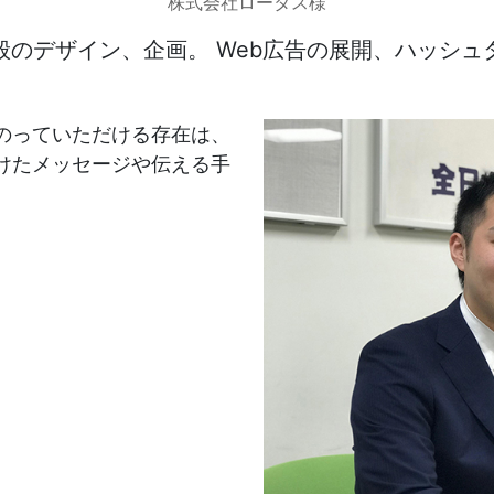
株式会社ロータス様
般のデザイン、企画。 Web広告の展開、ハッシュ
発送代行・全国流通
のっていただける存在は、
SHIPPING / DISTRIBUTION
けたメッセージや伝える手
在庫管理システム(azkaru)
人情報・特定個人情報保護方針
個人情報の取扱いについ
URITY ACTIONの「二つ星」宣言