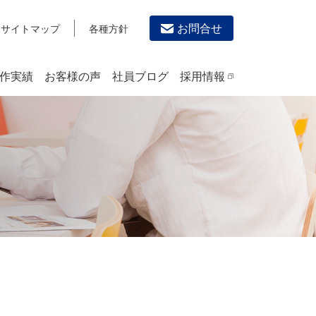
お問合せ
サイトマップ
各種方針
作実績
お客様の声
社員ブログ
採用情報
デザイン作成・印刷サービス
PRINTING
チラシ/フライヤーデザインの制作・印刷
カタログデザインの制作・印刷
冊子/パンフレットのデザイン制作・印刷
沿革
学校・会社案内パンフレット制作・印刷
高精細印刷（スブリマ印刷）
社内報
名刺