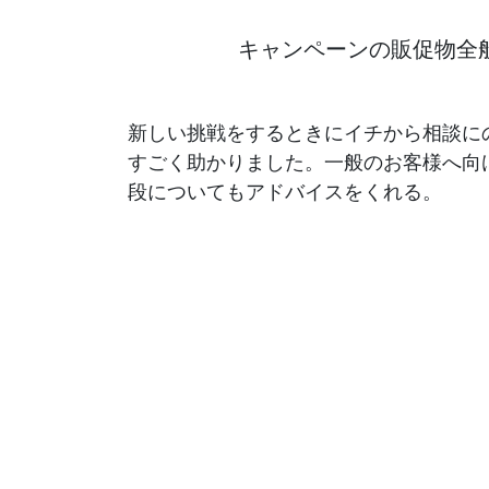
キャンペーンの販促物全
各種方針
POLICY
企画・販売促進
新しい挑戦をするときにイチから相談に
PLANNING
すごく助かりました。一般のお客様へ向
トータルプロモーション
段についてもアドバイスをくれる。
ブランディング戦略
情報セキュリティ基本方針
個
イベント運営
コンテンツ制作
周年事業
採用プロモーション
中核的労働要求事項に関する方針声明
SEC