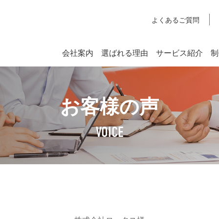
よくあるご質問
会社案内
選ばれる理由
サービス紹介
制
システム開発
お客様の声
SYSTEM DEVELOPMENT
Webシステム開発
VOICE
社長挨拶
企業理念
アクセスマップ
SDGsへの取り組みについて