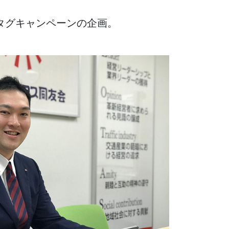
一般印刷 （オンデマンド・オフセット）
ユニバーサル・コミュニケーション・デザイン
タグキャンペーンの企画。
デジタルコンテンツ制作・撮影
OTHERS
動画制作・映像撮影（ドローン撮影）
イラスト・キャラクター制作
て
一般事業主行動計画
ロゴデザイン・CI設計
写真撮影
コピー・ライティング
電子ブック制作
自社メディア