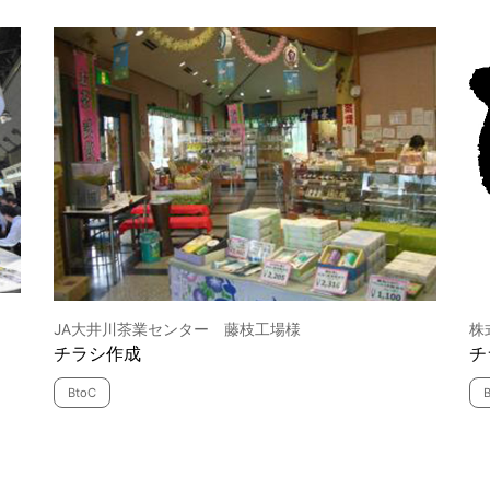
JA大井川茶業センター 藤枝工場様
株
チラシ作成
チ
BtoC