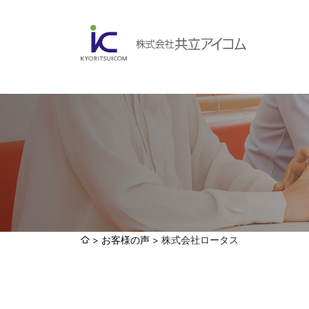
会社案内
ABOUBT US
Web制作・ホームページ制作
WEB
ホームページ制作・運営
ランディングページ制作
Web分析・改善・コンサルティング
会社概要
インターネット広告代行
お客様の声
株式会社ロータス
UI・UXデザイン設計
認証取得