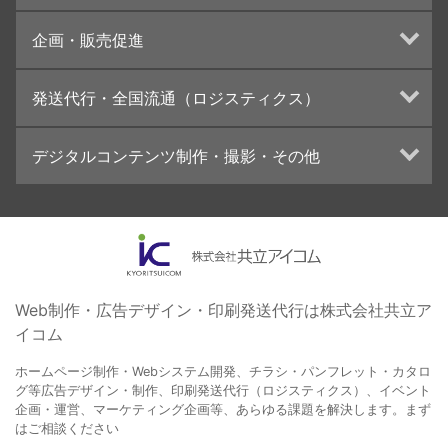
UI・UXデザイン設計
チラシ/フライヤーデザインの制作・印刷
企画・販売促進
カタログデザインの制作・印刷
冊子/パンフレットのデザイン制作・印刷
トータルプロモーション
発送代行・全国流通（ロジスティクス）
学校・会社案内パンフレット制作・印刷
ブランディング戦略
高精細印刷（スブリマ印刷）
イベント運営
在庫管理システム(azkaru)
デジタルコンテンツ制作・撮影・その他
社内報
コンテンツ制作
名刺
周年事業
動画制作・映像撮影（ドローン撮影）
一般印刷 （オンデマンド・オフセット）
採用プロモーション
イラスト・キャラクター制作
ユニバーサル・コミュニケーション・デザイン
ロゴデザイン・CI設計
写真撮影
コピー・ライティング
Web制作・広告デザイン・印刷発送代行は株式会社共立ア
イコム
電子ブック制作
自社メディア
ホームページ制作・Webシステム開発、チラシ・パンフレット・カタロ
グ等広告デザイン・制作、印刷発送代行（ロジスティクス）、イベント
企画・運営、マーケティング企画等、あらゆる課題を解決します。まず
はご相談ください