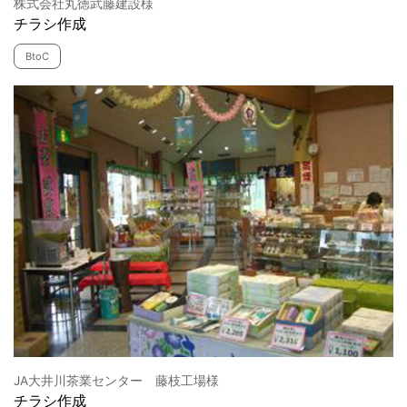
株式会社丸徳武藤建設様
チラシ作成
BtoC
JA大井川茶業センター 藤枝工場様
チラシ作成