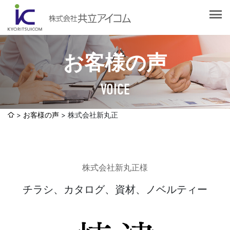
会社案内
会社概要
選ばれる理由
社長挨拶
お客様の声
企業理念
サービス紹介
沿革
VOICE
Web制作・ホームページ制作
認証取得
制作実績
システム開発
お客様の声
株式会社新丸正
SDGsへの取り組みについて
デザイン作成・印刷サービス
アクセスマップ
お客様の声
企画・販売促進
株式会社新丸正様
発送代行・全国流通（ロジスティクス）
社員ブログ
デジタルコンテンツ制作・撮影・その他
チラシ、カタログ、資材、ノベルティー
採用情報