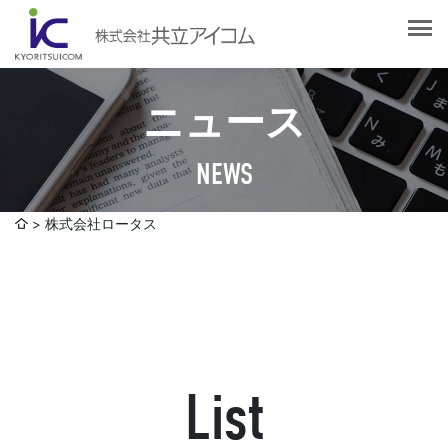
会社案内
会社概要
選ばれる理由
社長挨拶
ニュース
企業理念
サービス紹介
沿革
NEWS
Web制作・ホームページ制作
認証取得
制作実績
システム開発
株式会社ロータス
SDGsへの取り組みについて
デザイン作成・印刷サービス
アクセスマップ
お客様の声
企画・販売促進
発送代行・全国流通（ロジスティクス）
社員ブログ
デジタルコンテンツ制作・撮影・その他
List
採用情報