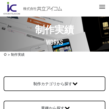
会社案内
会社概要
選ばれる理由
社長挨拶
制作実績
企業理念
サービス紹介
沿革
WORKS
Web制作・ホームページ制作
認証取得
制作実績
システム開発
制作実績
SDGsへの取り組みについて
デザイン作成・印刷サービス
アクセスマップ
お客様の声
企画・販売促進
発送代行・全国流通（ロジスティクス）
制作カテゴリから探す
社員ブログ
デジタルコンテンツ制作・撮影・その他
採用情報
業種から探す