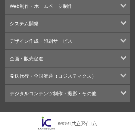
Web制作・ホームページ制作
ホームページ制作・運営
システム開発
ランディングページ制作
Web分析・改善・コンサルティング
Webシステム開発
デザイン作成・印刷サービス
インターネット広告代行
UI・UXデザイン設計
チラシ/フライヤーデザインの制作・印刷
企画・販売促進
カタログデザインの制作・印刷
冊子/パンフレットのデザイン制作・印刷
トータルプロモーション
発送代行・全国流通（ロジスティクス）
学校・会社案内パンフレット制作・印刷
ブランディング戦略
高精細印刷（スブリマ印刷）
イベント運営
在庫管理システム(azkaru)
デジタルコンテンツ制作・撮影・その他
社内報
コンテンツ制作
名刺
周年事業
動画制作・映像撮影（ドローン撮影）
一般印刷 （オンデマンド・オフセット）
採用プロモーション
イラスト・キャラクター制作
ユニバーサル・コミュニケーション・デザイン
ロゴデザイン・CI設計
写真撮影