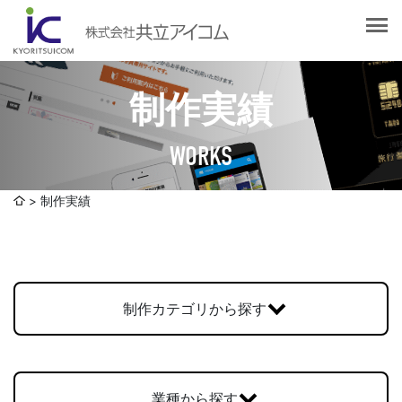
会社案内
会社概要
選ばれる理由
社長挨拶
制作実績
企業理念
サービス紹介
沿革
WORKS
Web制作・ホームページ制作
認証取得
制作実績
システム開発
制作実績
SDGsへの取り組みについて
デザイン作成・印刷サービス
アクセスマップ
お客様の声
企画・販売促進
発送代行・全国流通（ロジスティクス）
制作カテゴリから探す
社員ブログ
デジタルコンテンツ制作・撮影・その他
採用情報
業種から探す