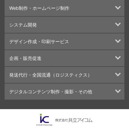
Web制作・ホームページ制作
ホームページ制作・運営
システム開発
ランディングページ制作
Web分析・改善・コンサルティング
Webシステム開発
デザイン作成・印刷サービス
インターネット広告代行
UI・UXデザイン設計
チラシ/フライヤーデザインの制作・印刷
企画・販売促進
カタログデザインの制作・印刷
冊子/パンフレットのデザイン制作・印刷
トータルプロモーション
発送代行・全国流通（ロジスティクス）
学校・会社案内パンフレット制作・印刷
ブランディング戦略
高精細印刷（スブリマ印刷）
イベント運営
在庫管理システム(azkaru)
デジタルコンテンツ制作・撮影・その他
社内報
コンテンツ制作
名刺
周年事業
動画制作・映像撮影（ドローン撮影）
一般印刷 （オンデマンド・オフセット）
採用プロモーション
イラスト・キャラクター制作
ユニバーサル・コミュニケーション・デザイン
ロゴデザイン・CI設計
写真撮影