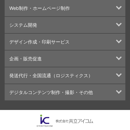
Web制作・ホームページ制作
ホームページ制作・運営
システム開発
ランディングページ制作
Web分析・改善・コンサルティング
Webシステム開発
デザイン作成・印刷サービス
インターネット広告代行
UI・UXデザイン設計
チラシ/フライヤーデザインの制作・印刷
企画・販売促進
カタログデザインの制作・印刷
冊子/パンフレットのデザイン制作・印刷
トータルプロモーション
発送代行・全国流通（ロジスティクス）
学校・会社案内パンフレット制作・印刷
ブランディング戦略
高精細印刷（スブリマ印刷）
イベント運営
在庫管理システム(azkaru)
デジタルコンテンツ制作・撮影・その他
社内報
コンテンツ制作
名刺
周年事業
動画制作・映像撮影（ドローン撮影）
一般印刷 （オンデマンド・オフセット）
採用プロモーション
イラスト・キャラクター制作
ユニバーサル・コミュニケーション・デザイン
ロゴデザイン・CI設計
写真撮影