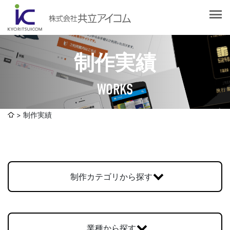
会社案内
会社概要
選ばれる理由
社長挨拶
制作実績
企業理念
サービス紹介
沿革
WORKS
Web制作・ホームページ制作
認証取得
制作実績
システム開発
制作実績
SDGsへの取り組みについて
デザイン作成・印刷サービス
アクセスマップ
お客様の声
企画・販売促進
発送代行・全国流通（ロジスティクス）
制作カテゴリから探す
社員ブログ
デジタルコンテンツ制作・撮影・その他
採用情報
業種から探す