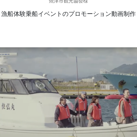
焼津市観光協会様
漁船体験乗船イベントのプロモーション動画制作
発送代行・全国流通
SHIPPING / DISTRIBUTION
在庫管理システム(azkaru)
人情報・特定個人情報保護方針
個人情報の取扱いについ
URITY ACTIONの「二つ星」宣言