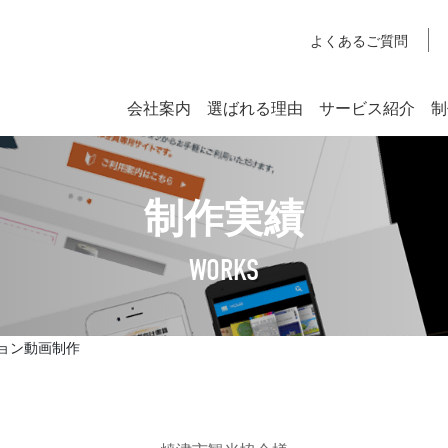
よくあるご質問
会社案内
選ばれる理由
サービス紹介
制
システム開発
制作実績
SYSTEM DEVELOPMENT
Webシステム開発
WORKS
社長挨拶
企業理念
ョン動画制作
アクセスマップ
SDGsへの取り組みについて