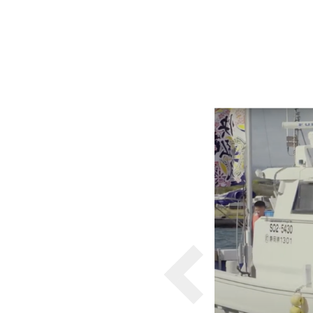
各種方針
POLICY
企画・販売促進
PLANNING
トータルプロモーション
ブランディング戦略
情報セキュリティ基本方針
個
イベント運営
コンテンツ制作
周年事業
採用プロモーション
中核的労働要求事項に関する方針声明
SEC