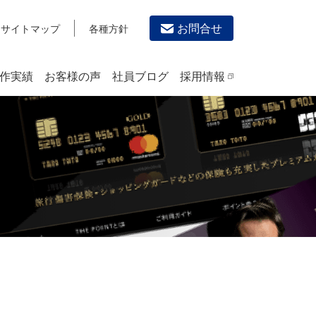
お問合せ
サイトマップ
各種方針
作実績
お客様の声
社員ブログ
採用情報
デザイン作成・印刷サービス
PRINTING
チラシ/フライヤーデザインの制作・印刷
カタログデザインの制作・印刷
冊子/パンフレットのデザイン制作・印刷
沿革
学校・会社案内パンフレット制作・印刷
高精細印刷（スブリマ印刷）
社内報
名刺