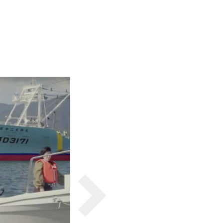
一般印刷 （オンデマンド・オフセット）
ユニバーサル・コミュニケーション・デザイン
デジタルコンテンツ制作・撮影
OTHERS
動画制作・映像撮影（ドローン撮影）
イラスト・キャラクター制作
て
一般事業主行動計画
ロゴデザイン・CI設計
写真撮影
コピー・ライティング
電子ブック制作
自社メディア