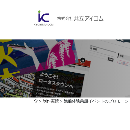
会社案内
ABOUBT US
Web制作・ホームページ制作
WEB
ホームページ制作・運営
ランディングページ制作
Web分析・改善・コンサルティング
会社概要
インターネット広告代行
制作実績
漁船体験乗船イベントのプロモーシ
UI・UXデザイン設計
認証取得