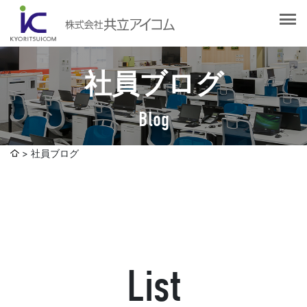
会社案内
会社概要
選ばれる理由
社長挨拶
社員ブログ
企業理念
サービス紹介
沿革
Blog
Web制作・ホームページ制作
認証取得
制作実績
システム開発
社員ブログ
SDGsへの取り組みについて
デザイン作成・印刷サービス
アクセスマップ
お客様の声
企画・販売促進
発送代行・全国流通（ロジスティクス）
社員ブログ
デジタルコンテンツ制作・撮影・その他
List
採用情報