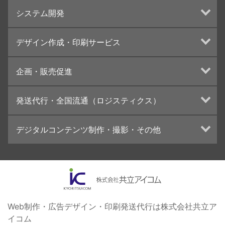
ホームページ制作・運営
システム開発
ランディングページ制作
Web分析・改善・コンサルティング
Webシステム開発
デザイン作成・印刷サービス
インターネット広告代行
UI・UXデザイン設計
チラシ/フライヤーデザインの制作・印刷
企画・販売促進
カタログデザインの制作・印刷
冊子/パンフレットのデザイン制作・印刷
トータルプロモーション
発送代行・全国流通（ロジスティクス）
学校・会社案内パンフレット制作・印刷
ブランディング戦略
高精細印刷（スブリマ印刷）
イベント運営
在庫管理システム(azkaru)
デジタルコンテンツ制作・撮影・その他
社内報
コンテンツ制作
名刺
周年事業
動画制作・映像撮影（ドローン撮影）
一般印刷 （オンデマンド・オフセット）
採用プロモーション
イラスト・キャラクター制作
ユニバーサル・コミュニケーション・デザイン
ロゴデザイン・CI設計
写真撮影
コピー・ライティング
Web制作・広告デザイン・印刷発送代行は株式会社共立ア
イコム
電子ブック制作