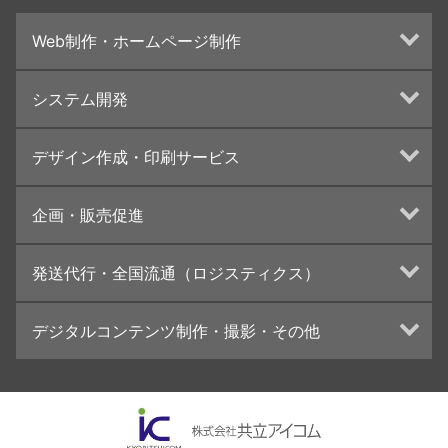
Web制作・ホームページ制作
ホームページ制作・運営
システム開発
ランディングページ制作
Web分析・改善・コンサルティング
Webシステム開発
デザイン作成・印刷サービス
インターネット広告代行
UI・UXデザイン設計
チラシ/フライヤーデザインの制作・印刷
企画・販売促進
カタログデザインの制作・印刷
冊子/パンフレットのデザイン制作・印刷
トータルプロモーション
発送代行・全国流通（ロジスティクス）
学校・会社案内パンフレット制作・印刷
ブランディング戦略
高精細印刷（スブリマ印刷）
イベント運営
在庫管理システム(azkaru)
デジタルコンテンツ制作・撮影・その他
社内報
コンテンツ制作
名刺
周年事業
動画制作・映像撮影（ドローン撮影）
一般印刷 （オンデマンド・オフセット）
採用プロモーション
イラスト・キャラクター制作
ユニバーサル・コミュニケーション・デザイン
ロゴデザイン・CI設計