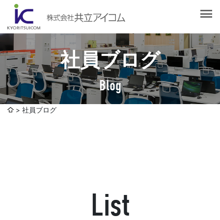
会社案内
会社概要
選ばれる理由
社長挨拶
社員ブログ
企業理念
サービス紹介
沿革
Blog
Web制作・ホームページ制作
認証取得
制作実績
システム開発
社員ブログ
SDGsへの取り組みについて
デザイン作成・印刷サービス
アクセスマップ
お客様の声
企画・販売促進
発送代行・全国流通（ロジスティクス）
社員ブログ
デジタルコンテンツ制作・撮影・その他
List
採用情報