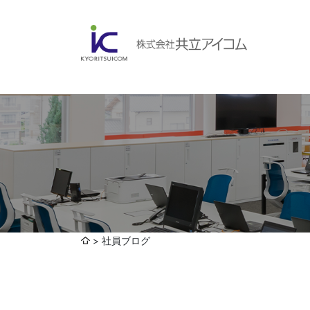
会社案内
ABOUBT US
Web制作・ホームページ制作
WEB
ホームページ制作・運営
ランディングページ制作
Web分析・改善・コンサルティング
会社概要
インターネット広告代行
社員ブログ
UI・UXデザイン設計
認証取得