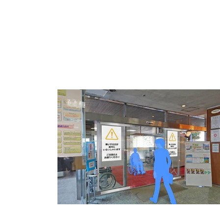
各種方針
POLICY
企画・販売促進
PLANNING
トータルプロモーション
ブランディング戦略
情報セキュリティ基本方針
個
イベント運営
コンテンツ制作
周年事業
採用プロモーション
中核的労働要求事項に関する方針声明
SEC