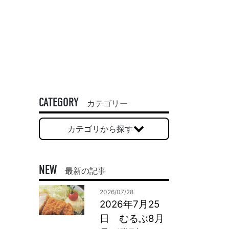
一般印刷 （オンデマンド・オフセット）
ユニバーサル・コミュニケーション・デザイン
デジタルコンテンツ制作・撮影
OTHERS
動画制作・映像撮影（ドローン撮影）
CATEGORY
イラスト・キャラクター制作
カテゴリー
て
一般事業主行動計画
ロゴデザイン・CI設計
カテゴリから探す
写真撮影
コピー・ライティング
電子ブック制作
NEW
最新の記事
自社メディア
2026/07/28
2026年7月25
日 むるぶ8月