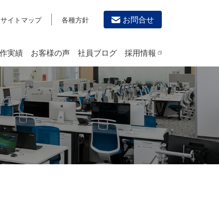
お問合せ
サイトマップ
各種方針
作実績
お客様の声
社員ブログ
採用情報
デザイン作成・印刷サービス
PRINTING
チラシ/フライヤーデザインの制作・印刷
カタログデザインの制作・印刷
冊子/パンフレットのデザイン制作・印刷
沿革
学校・会社案内パンフレット制作・印刷
高精細印刷（スブリマ印刷）
社内報
名刺