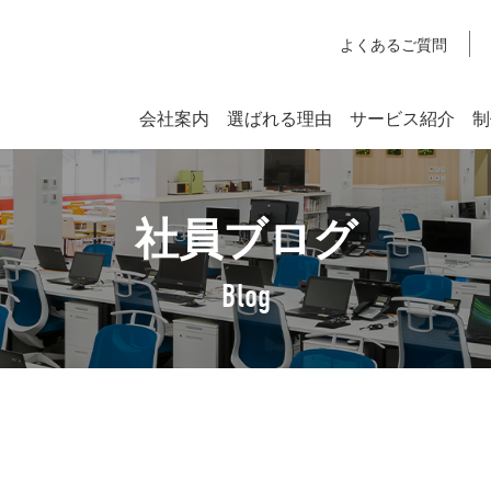
よくあるご質問
会社案内
選ばれる理由
サービス紹介
制
システム開発
社員ブログ
SYSTEM DEVELOPMENT
Webシステム開発
Blog
社長挨拶
企業理念
アクセスマップ
SDGsへの取り組みについて