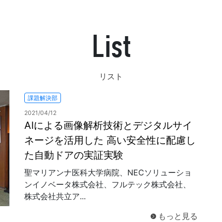
List
発送代行・全国流通
SHIPPING / DISTRIBUTION
リスト
在庫管理システム(azkaru)
課題解決部
人情報・特定個人情報保護方針
個人情報の取扱いについ
2021/04/12
AIによる画像解析技術とデジタルサイ
ネージを活用した 高い安全性に配慮し
た自動ドアの実証実験
聖マリアンナ医科大学病院、NECソリューショ
URITY ACTIONの「二つ星」宣言
ンイノベータ株式会社、フルテック株式会社、
株式会社共立ア...
もっと見る