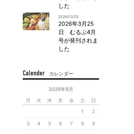
した
2026/03/25
2026年3月25
日 むるぶ4月
号が発刊されま
した
Calender
カレンダー
2026年8月
月
火
水
木
金
土
日
1
2
3
4
5
6
7
8
9