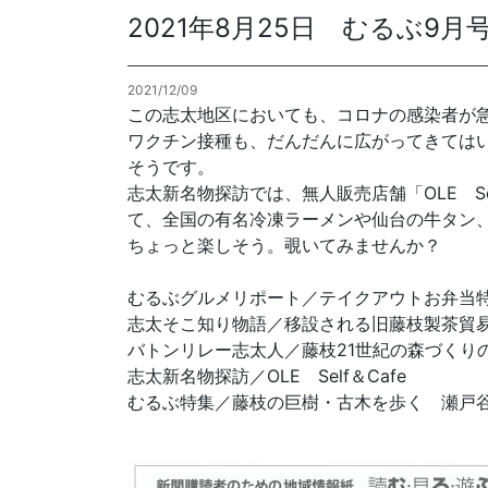
2021年8月25日 むるぶ9
各種方針
2021/12/09
POLICY
企画・販売促進
この志太地区においても、コロナの感染者が
PLANNING
ワクチン接種も、だんだんに広がってきては
そうです。
トータルプロモーション
志太新名物探訪では、無人販売店舗「OLE Se
ブランディング戦略
て、全国の有名冷凍ラーメンや仙台の牛タン
情報セキュリティ基本方針
個
ちょっと楽しそう。覗いてみませんか？
イベント運営
コンテンツ制作
むるぶグルメリポート／テイクアウトお弁当
周年事業
志太そこ知り物語／移設される旧藤枝製茶貿
採用プロモーション
バトンリレー志太人／藤枝21世紀の森づくり
志太新名物探訪／OLE Self＆Cafe
中核的労働要求事項に関する方針声明
SEC
むるぶ特集／藤枝の巨樹・古木を歩く 瀬戸