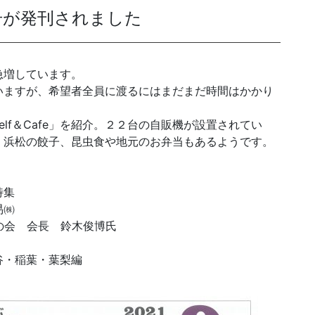
月号が発刊されました
発送代行・全国流通
急増しています。
SHIPPING / DISTRIBUTION
いますが、希望者全員に渡るにはまだまだ時間はかかり
在庫管理システム(azkaru)
lf＆Cafe」を紹介。２２台の自販機が設置されてい
、浜松の餃子、昆虫食や地元のお弁当もあるようです。
人情報・特定個人情報保護方針
個人情報の取扱いについ
特集
易㈱
の会 会長 鈴木俊博氏
URITY ACTIONの「二つ星」宣言
谷・稲葉・葉梨編