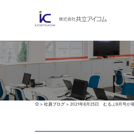
会社案内
ABOUBT US
Web制作・ホームページ制作
WEB
ホームページ制作・運営
ランディングページ制作
Web分析・改善・コンサルティング
会社概要
インターネット広告代行
社員ブログ
2021年8月25日 むるぶ9月号
UI・UXデザイン設計
認証取得