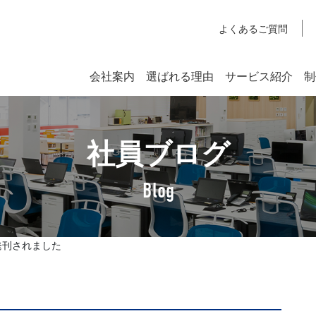
よくあるご質問
会社案内
選ばれる理由
サービス紹介
制
システム開発
社員ブログ
SYSTEM DEVELOPMENT
Webシステム開発
Blog
社長挨拶
企業理念
が発刊されました
アクセスマップ
SDGsへの取り組みについて