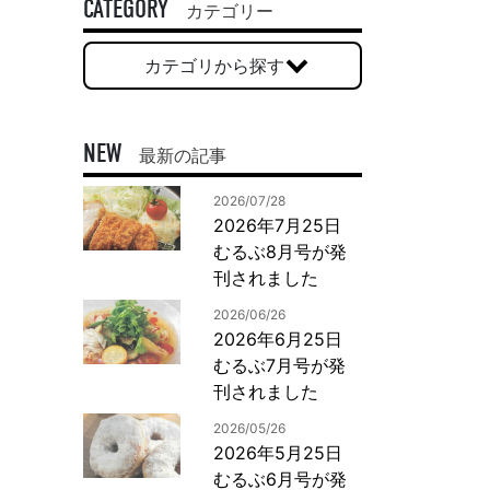
一般印刷 （オンデマンド・オフセット）
CATEGORY
カテゴリー
ユニバーサル・コミュニケーション・デザイン
カテゴリから探す
デジタルコンテンツ制作・撮影
OTHERS
NEW
最新の記事
動画制作・映像撮影（ドローン撮影）
2026/07/28
イラスト・キャラクター制作
2026年7月25日
て
一般事業主行動計画
ロゴデザイン・CI設計
むるぶ8月号が発
写真撮影
刊されました
コピー・ライティング
2026/06/26
電子ブック制作
2026年6月25日
むるぶ7月号が発
自社メディア
刊されました
2026/05/26
2026年5月25日
むるぶ6月号が発