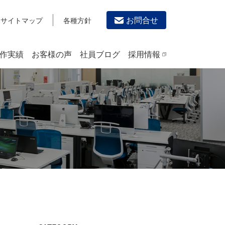
お問合せ
サイトマップ
各種方針
作実績
お客様の声
社員ブログ
採用情報
デザイン作成・印刷サービス
PRINTING
チラシ/フライヤーデザインの制作・印刷
カタログデザインの制作・印刷
冊子/パンフレットのデザイン制作・印刷
沿革
学校・会社案内パンフレット制作・印刷
高精細印刷（スブリマ印刷）
社内報
名刺