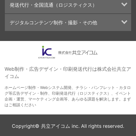
発送代行・全国流通（ロジスティクス）
学校・会社案内パンフレット制作・印刷
ブランディング戦略
高精細印刷（スブリマ印刷）
イベント運営
在庫管理システム(azkaru)
デジタルコンテンツ制作・撮影・その他
社内報
コンテンツ制作
名刺
周年事業
動画制作・映像撮影（ドローン撮影）
一般印刷 （オンデマンド・オフセット）
採用プロモーション
イラスト・キャラクター制作
ユニバーサル・コミュニケーション・デザイン
ロゴデザイン・CI設計
写真撮影
コピー・ライティング
Web制作・広告デザイン・印刷発送代行は株式会社共立ア
イコム
電子ブック制作
自社メディア
ホームページ制作・Webシステム開発、チラシ・パンフレット・カタロ
グ等広告デザイン・制作、印刷発送代行（ロジスティクス）、イベント
企画・運営、マーケティング企画等、あらゆる課題を解決します。まず
はご相談ください
Copyright© 共立アイコム inc. All rights reserved.