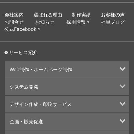
会社案内
選ばれる理由
制作実績
お客様の声
お問合せ
お知らせ
採用情報
社員ブログ
公式Facebook
サービス紹介
Web制作・ホームページ制作
ホームページ制作・運営
システム開発
ランディングページ制作
Web分析・改善・コンサルティング
Webシステム開発
デザイン作成・印刷サービス
インターネット広告代行
UI・UXデザイン設計
チラシ/フライヤーデザインの制作・印刷
企画・販売促進
カタログデザインの制作・印刷
冊子/パンフレットのデザイン制作・印刷
トータルプロモーション