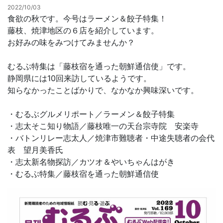
2022/10/03
食欲の秋です。今号はラーメン＆餃子特集！
お問合せ
藤枝、焼津地区の６店を紹介しています。
お好みの味をみつけてみませんか？
むるぶ特集は「藤枝宿を通った朝鮮通信使」です。
静岡県には10回来訪しているようです。
知らなかったことばかりで、なかなか興味深いです。
・むるぶグルメリポート／ラーメン＆餃子特集
・志太そこ知り物語／藤枝唯一の天台宗寺院 安楽寺
・バトンリレー志太人／焼津市難聴者・中途失聴者の会代
表 望月美香氏
・志太新名物探訪／カツオ＆やいちゃんはがき
・むるぶ特集／藤枝宿を通った朝鮮通信使