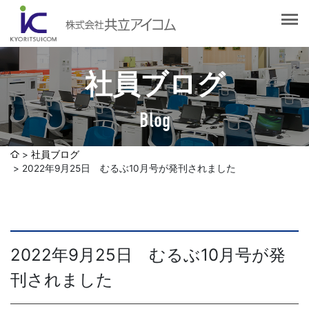
会社案内
会社概要
選ばれる理由
社長挨拶
社員ブログ
企業理念
サービス紹介
沿革
Blog
Web制作・ホームページ制作
認証取得
制作実績
システム開発
社員ブログ
SDGsへの取り組みについて
2022年9月25日 むるぶ10月号が発刊されました
デザイン作成・印刷サービス
アクセスマップ
お客様の声
企画・販売促進
発送代行・全国流通（ロジスティクス）
社員ブログ
2022年9月25日 むるぶ10月号が発
デジタルコンテンツ制作・撮影・その他
刊されました
採用情報