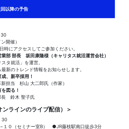
回以降の予告
30
イン開催）
時にアクセスしてご参加ください。
業部 部長 坂田康隆様（キャリタス就活運営会社）
リスタ就活」を運営。
ら最新のトレンド情報をお知らせします。
育成、新卒採用！
革新担当 杉山 大二郎氏（作家）
有を図る！
部長 鈴木 聖子氏
オンラインのライブ配信）＞
：30
７−１０（セミナー室B） ●JR藤枝駅南口徒歩3分