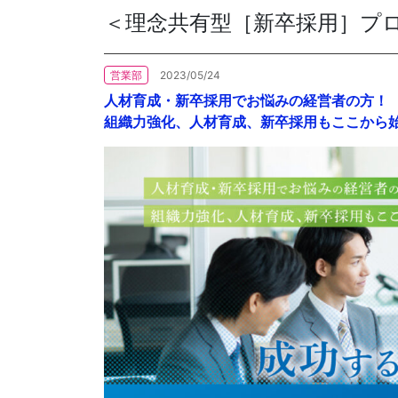
＜理念共有型［新卒採用］プロ
各種方針
営業部
2023/05/24
POLICY
企画・販売促進
人材育成・新卒採用でお悩みの経営者の方！
PLANNING
組織力強化、人材育成、新卒採用もここから
トータルプロモーション
ブランディング戦略
情報セキュリティ基本方針
個
イベント運営
コンテンツ制作
周年事業
採用プロモーション
中核的労働要求事項に関する方針声明
SEC