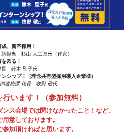
育成、新卒採用！
革新担当 杉山 大二郎氏（作家）
有を図る！
部長 鈴木 聖子氏
ーンシップ！（理念共有型採用導入企業様）
部総務課 係長 牧野 敬氏
を行います！（参加無料）
ダンス会場では聞けなかったこと！など、
ご用意しております。
ご参加頂ければと思います。