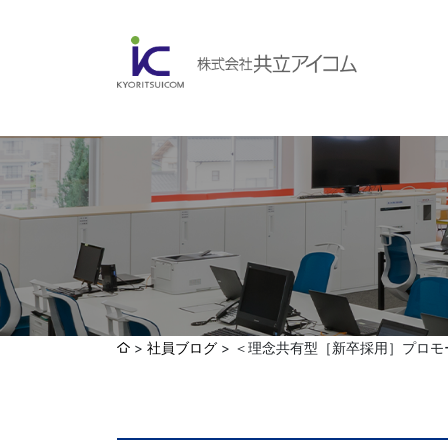
会社案内
ABOUBT US
Web制作・ホームページ制作
WEB
ホームページ制作・運営
ランディングページ制作
Web分析・改善・コンサルティング
会社概要
インターネット広告代行
社員ブログ
＜理念共有型［新卒採用］プロモー
UI・UXデザイン設計
認証取得