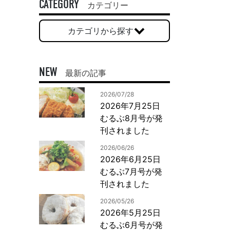
一般印刷 （オンデマンド・オフセット）
CATEGORY
カテゴリー
ユニバーサル・コミュニケーション・デザイン
カテゴリから探す
デジタルコンテンツ制作・撮影
OTHERS
NEW
最新の記事
動画制作・映像撮影（ドローン撮影）
2026/07/28
イラスト・キャラクター制作
2026年7月25日
て
一般事業主行動計画
ロゴデザイン・CI設計
むるぶ8月号が発
写真撮影
刊されました
コピー・ライティング
2026/06/26
電子ブック制作
2026年6月25日
むるぶ7月号が発
自社メディア
刊されました
2026/05/26
2026年5月25日
むるぶ6月号が発