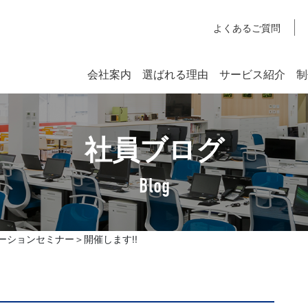
よくあるご質問
会社案内
選ばれる理由
サービス紹介
制
システム開発
社員ブログ
SYSTEM DEVELOPMENT
Webシステム開発
Blog
社長挨拶
企業理念
ションセミナー＞開催します!!
アクセスマップ
SDGsへの取り組みについて