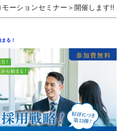
モーションセミナー＞開催します!!
発送代行・全国流通
SHIPPING / DISTRIBUTION
始まる！
在庫管理システム(azkaru)
人情報・特定個人情報保護方針
個人情報の取扱いについ
URITY ACTIONの「二つ星」宣言