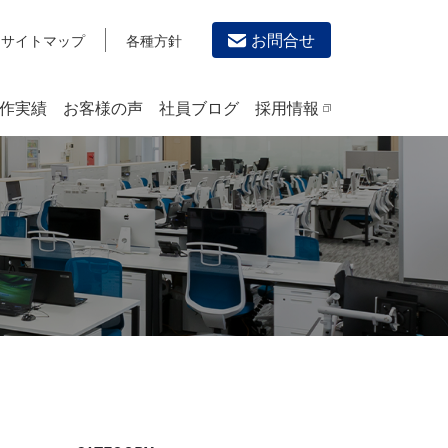
お問合せ
サイトマップ
各種方針
作実績
お客様の声
社員ブログ
採用情報
デザイン作成・印刷サービス
PRINTING
チラシ/フライヤーデザインの制作・印刷
カタログデザインの制作・印刷
冊子/パンフレットのデザイン制作・印刷
沿革
学校・会社案内パンフレット制作・印刷
高精細印刷（スブリマ印刷）
社内報
名刺