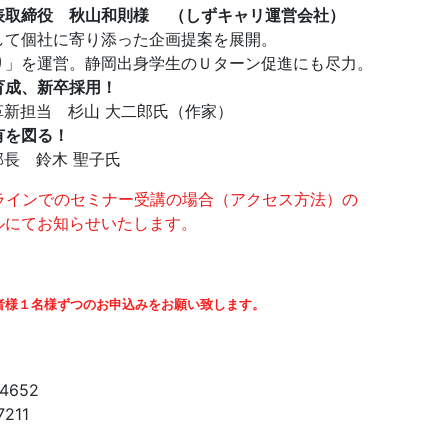
表取締役 秋山和則様 （しずキャリ運営会社）
して個社に寄り添った企画提案を展開。
り」を運営。静岡出身学生のＵターン促進にも尽力。
育成、新卒採用！
革新担当 杉山 大二郎氏（作家）
有を図る！
部長 鈴木 聖子氏
ンラインでのセミナー受講の場合（アクセス方法）の
ルにてお知らせいたします。
者様１名様ずつのお申込みをお願い致します。
652
211