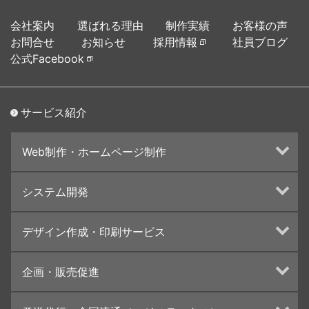
会社案内
選ばれる理由
制作実績
お客様の声
お問合せ
お知らせ
採用情報
社員ブログ
公式Facebook
サービス紹介
Web制作・ホームページ制作
ホームページ制作・運営
システム開発
ランディングページ制作
Web分析・改善・コンサルティング
Webシステム開発
デザイン作成・印刷サービス
インターネット広告代行
UI・UXデザイン設計
チラシ/フライヤーデザインの制作・印刷
企画・販売促進
カタログデザインの制作・印刷
冊子/パンフレットのデザイン制作・印刷
トータルプロモーション