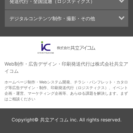
発送代行・全国流通（ロジスティクス）
学校・会社案内パンフレット制作・印刷
ブランディング戦略
高精細印刷（スブリマ印刷）
イベント運営
在庫管理システム(azkaru)
デジタルコンテンツ制作・撮影・その他
社内報
コンテンツ制作
名刺
周年事業
動画制作・映像撮影（ドローン撮影）
一般印刷 （オンデマンド・オフセット）
採用プロモーション
イラスト・キャラクター制作
ユニバーサル・コミュニケーション・デザイン
ロゴデザイン・CI設計
写真撮影
コピー・ライティング
Web制作・広告デザイン・印刷発送代行は株式会社共立ア
イコム
電子ブック制作
自社メディア
ホームページ制作・Webシステム開発、チラシ・パンフレット・カタロ
グ等広告デザイン・制作、印刷発送代行（ロジスティクス）、イベント
企画・運営、マーケティング企画等、あらゆる課題を解決します。まず
はご相談ください
Copyright© 共立アイコム inc. All rights reserved.