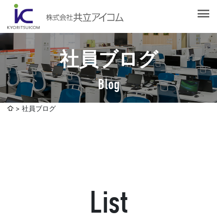
会社案内
会社概要
選ばれる理由
社長挨拶
社員ブログ
企業理念
サービス紹介
沿革
Blog
Web制作・ホームページ制作
認証取得
制作実績
システム開発
社員ブログ
SDGsへの取り組みについて
デザイン作成・印刷サービス
アクセスマップ
お客様の声
企画・販売促進
発送代行・全国流通（ロジスティクス）
社員ブログ
デジタルコンテンツ制作・撮影・その他
List
採用情報