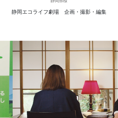
静岡県様
静岡エコライフ劇場 企画・撮影・編集
発送代行・全国流通
SHIPPING / DISTRIBUTION
在庫管理システム(azkaru)
人情報・特定個人情報保護方針
個人情報の取扱いについ
URITY ACTIONの「二つ星」宣言