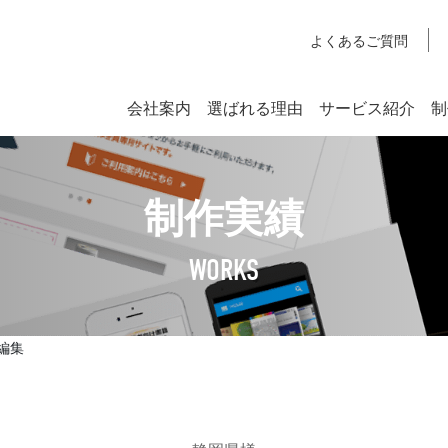
よくあるご質問
会社案内
選ばれる理由
サービス紹介
制
システム開発
制作実績
SYSTEM DEVELOPMENT
Webシステム開発
WORKS
社長挨拶
企業理念
編集
アクセスマップ
SDGsへの取り組みについて