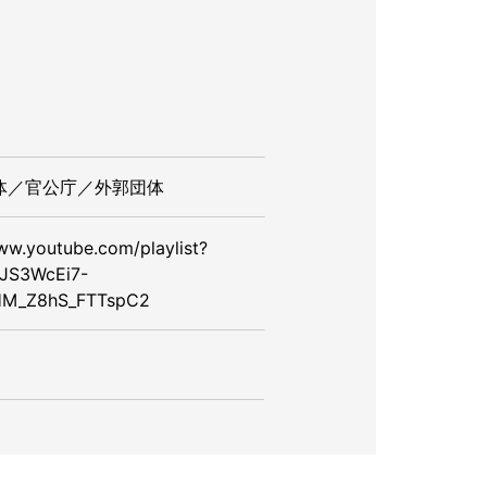
体／官公庁／外郭団体
ww.youtube.com/playlist?
BJS3WcEi7-
M_Z8hS_FTTspC2