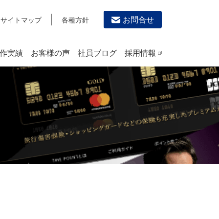
お問合せ
サイトマップ
各種方針
作実績
お客様の声
社員ブログ
採用情報
デザイン作成・印刷サービス
PRINTING
チラシ/フライヤーデザインの制作・印刷
カタログデザインの制作・印刷
冊子/パンフレットのデザイン制作・印刷
沿革
学校・会社案内パンフレット制作・印刷
高精細印刷（スブリマ印刷）
社内報
名刺