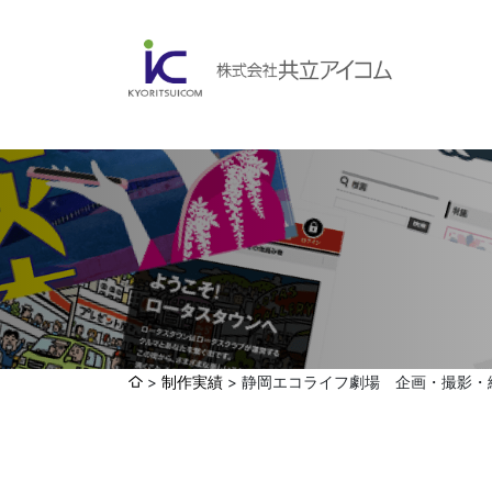
会社案内
ABOUBT US
Web制作・ホームページ制作
WEB
ホームページ制作・運営
ランディングページ制作
Web分析・改善・コンサルティング
会社概要
インターネット広告代行
制作実績
静岡エコライフ劇場 企画・撮影・
UI・UXデザイン設計
認証取得