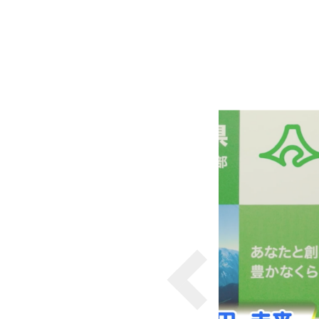
各種方針
POLICY
企画・販売促進
PLANNING
トータルプロモーション
ブランディング戦略
情報セキュリティ基本方針
個
イベント運営
コンテンツ制作
周年事業
採用プロモーション
中核的労働要求事項に関する方針声明
SEC