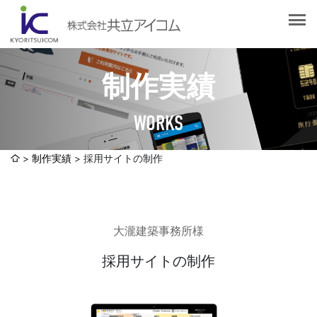
会社案内
会社概要
選ばれる理由
社長挨拶
制作実績
企業理念
サービス紹介
沿革
WORKS
Web制作・ホームページ制作
認証取得
制作実績
システム開発
制作実績
採用サイトの制作
SDGsへの取り組みについて
デザイン作成・印刷サービス
アクセスマップ
お客様の声
企画・販売促進
大瀧建築事務所様
発送代行・全国流通（ロジスティクス）
社員ブログ
デジタルコンテンツ制作・撮影・その他
採用サイトの制作
採用情報