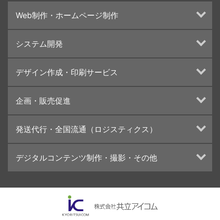
Web制作・ホームページ制作
ホームページ制作・運営
システム開発
ランディングページ制作
Web分析・改善・コンサルティング
Webシステム開発
デザイン作成・印刷サービス
インターネット広告代行
UI・UXデザイン設計
チラシ/フライヤーデザインの制作・印刷
企画・販売促進
カタログデザインの制作・印刷
冊子/パンフレットのデザイン制作・印刷
トータルプロモーション
発送代行・全国流通（ロジスティクス）
学校・会社案内パンフレット制作・印刷
ブランディング戦略
高精細印刷（スブリマ印刷）
イベント運営
在庫管理システム(azkaru)
デジタルコンテンツ制作・撮影・その他
社内報
コンテンツ制作
名刺
周年事業
動画制作・映像撮影（ドローン撮影）
一般印刷 （オンデマンド・オフセット）
採用プロモーション
イラスト・キャラクター制作
ユニバーサル・コミュニケーション・デザイン
ロゴデザイン・CI設計
写真撮影