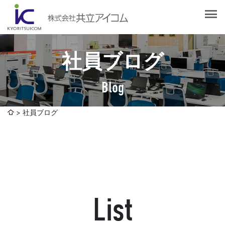
会社案内
会社概要
選ばれる理由
社長挨拶
社員ブログ
企業理念
サービス紹介
沿革
Blog
Web制作・ホームページ制作
認証取得
制作実績
システム開発
社員ブログ
SDGsへの取り組みについて
デザイン作成・印刷サービス
アクセスマップ
お客様の声
企画・販売促進
発送代行・全国流通（ロジスティクス）
社員ブログ
デジタルコンテンツ制作・撮影・その他
List
採用情報