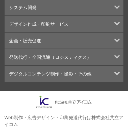
ホームページ制作・運営
システム開発
ランディングページ制作
Web分析・改善・コンサルティング
Webシステム開発
デザイン作成・印刷サービス
インターネット広告代行
UI・UXデザイン設計
チラシ/フライヤーデザインの制作・印刷
企画・販売促進
カタログデザインの制作・印刷
冊子/パンフレットのデザイン制作・印刷
トータルプロモーション
発送代行・全国流通（ロジスティクス）
学校・会社案内パンフレット制作・印刷
ブランディング戦略
高精細印刷（スブリマ印刷）
イベント運営
在庫管理システム(azkaru)
デジタルコンテンツ制作・撮影・その他
社内報
コンテンツ制作
名刺
周年事業
動画制作・映像撮影（ドローン撮影）
一般印刷 （オンデマンド・オフセット）
採用プロモーション
イラスト・キャラクター制作
ユニバーサル・コミュニケーション・デザイン
ロゴデザイン・CI設計
写真撮影
コピー・ライティング
Web制作・広告デザイン・印刷発送代行は株式会社共立ア
イコム
電子ブック制作