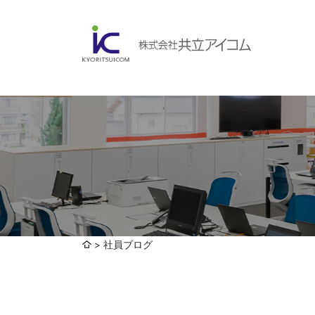
会社案内
ABOUBT US
Web制作・ホームページ制作
WEB
ホームページ制作・運営
ランディングページ制作
Web分析・改善・コンサルティング
会社概要
インターネット広告代行
社員ブログ
UI・UXデザイン設計
認証取得