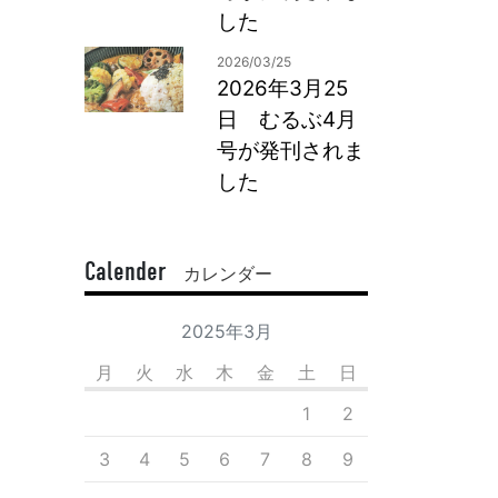
した
2026/03/25
2026年3月25
日 むるぶ4月
号が発刊されま
した
Calender
カレンダー
2025年3月
月
火
水
木
金
土
日
1
2
3
4
5
6
7
8
9