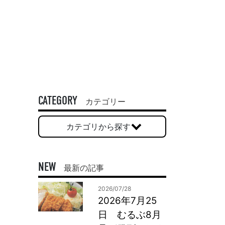
一般印刷 （オンデマンド・オフセット）
ユニバーサル・コミュニケーション・デザイン
デジタルコンテンツ制作・撮影
OTHERS
動画制作・映像撮影（ドローン撮影）
CATEGORY
イラスト・キャラクター制作
カテゴリー
て
一般事業主行動計画
ロゴデザイン・CI設計
カテゴリから探す
写真撮影
コピー・ライティング
電子ブック制作
NEW
最新の記事
自社メディア
2026/07/28
2026年7月25
日 むるぶ8月