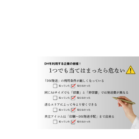
各種方針
POLICY
企画・販売促進
PLANNING
トータルプロモーション
ブランディング戦略
情報セキュリティ基本方針
個
イベント運営
コンテンツ制作
周年事業
採用プロモーション
中核的労働要求事項に関する方針声明
SEC