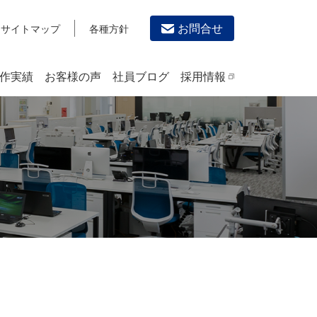
お問合せ
サイトマップ
各種方針
作実績
お客様の声
社員ブログ
採用情報
デザイン作成・印刷サービス
PRINTING
チラシ/フライヤーデザインの制作・印刷
カタログデザインの制作・印刷
冊子/パンフレットのデザイン制作・印刷
沿革
学校・会社案内パンフレット制作・印刷
高精細印刷（スブリマ印刷）
社内報
名刺