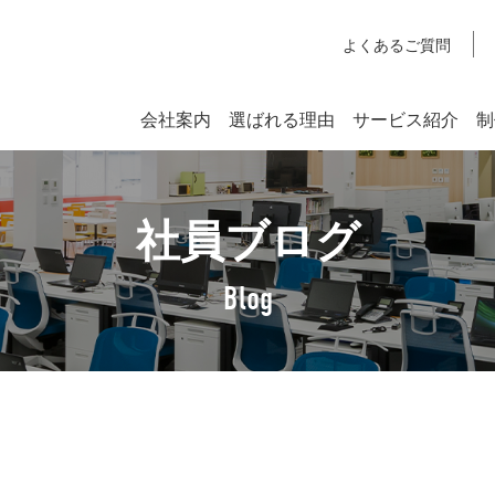
よくあるご質問
会社案内
選ばれる理由
サービス紹介
制
システム開発
社員ブログ
SYSTEM DEVELOPMENT
Webシステム開発
Blog
社長挨拶
企業理念
アクセスマップ
SDGsへの取り組みについて