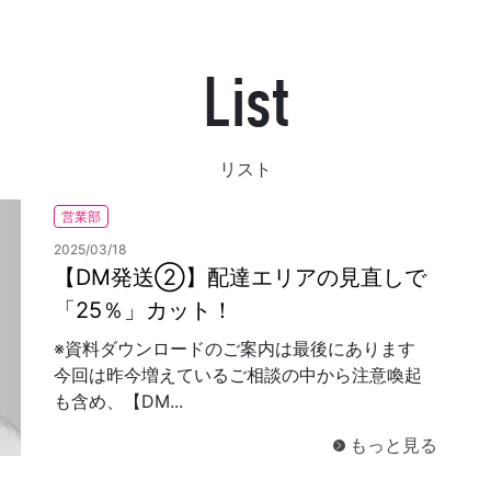
List
発送代行・全国流通
SHIPPING / DISTRIBUTION
リスト
在庫管理システム(azkaru)
営業部
人情報・特定個人情報保護方針
個人情報の取扱いについ
2025/03/18
【DM発送②】配達エリアの見直しで
「25％」カット！
※資料ダウンロードのご案内は最後にあります
今回は昨今増えているご相談の中から注意喚起
URITY ACTIONの「二つ星」宣言
も含め、【DM...
もっと見る