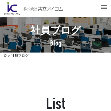
会社案内
会社概要
選ばれる理由
社長挨拶
社員ブログ
企業理念
サービス紹介
沿革
Blog
Web制作・ホームページ制作
認証取得
制作実績
システム開発
社員ブログ
SDGsへの取り組みについて
デザイン作成・印刷サービス
アクセスマップ
お客様の声
企画・販売促進
発送代行・全国流通（ロジスティクス）
社員ブログ
デジタルコンテンツ制作・撮影・その他
List
採用情報