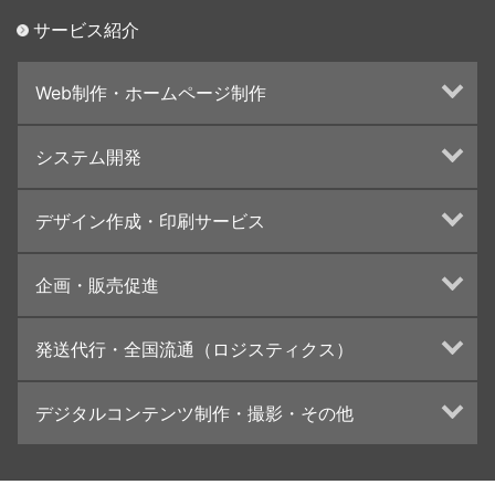
サービス紹介
Web制作・ホームページ制作
ホームページ制作・運営
システム開発
ランディングページ制作
Web分析・改善・コンサルティング
Webシステム開発
デザイン作成・印刷サービス
インターネット広告代行
UI・UXデザイン設計
チラシ/フライヤーデザインの制作・印刷
企画・販売促進
カタログデザインの制作・印刷
冊子/パンフレットのデザイン制作・印刷
トータルプロモーション
発送代行・全国流通（ロジスティクス）
学校・会社案内パンフレット制作・印刷
ブランディング戦略
高精細印刷（スブリマ印刷）
イベント運営
在庫管理システム(azkaru)
デジタルコンテンツ制作・撮影・その他
社内報
コンテンツ制作
名刺
周年事業
動画制作・映像撮影（ドローン撮影）
一般印刷 （オンデマンド・オフセット）
採用プロモーション
イラスト・キャラクター制作