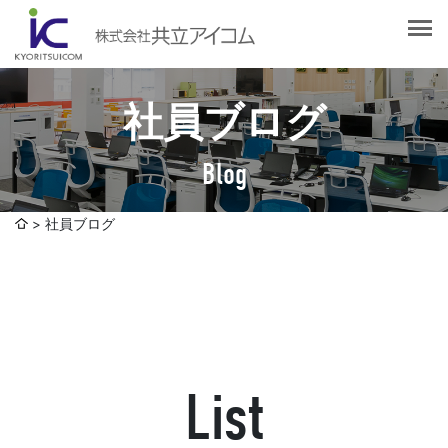
会社案内
会社概要
選ばれる理由
社長挨拶
社員ブログ
企業理念
サービス紹介
沿革
Blog
Web制作・ホームページ制作
認証取得
制作実績
システム開発
社員ブログ
SDGsへの取り組みについて
デザイン作成・印刷サービス
アクセスマップ
お客様の声
企画・販売促進
発送代行・全国流通（ロジスティクス）
社員ブログ
デジタルコンテンツ制作・撮影・その他
List
採用情報