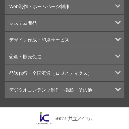
Web制作・ホームページ制作
ホームページ制作・運営
システム開発
ランディングページ制作
Web分析・改善・コンサルティング
Webシステム開発
デザイン作成・印刷サービス
インターネット広告代行
UI・UXデザイン設計
チラシ/フライヤーデザインの制作・印刷
企画・販売促進
カタログデザインの制作・印刷
冊子/パンフレットのデザイン制作・印刷
トータルプロモーション
発送代行・全国流通（ロジスティクス）
学校・会社案内パンフレット制作・印刷
ブランディング戦略
高精細印刷（スブリマ印刷）
イベント運営
在庫管理システム(azkaru)
デジタルコンテンツ制作・撮影・その他
社内報
コンテンツ制作
名刺
周年事業
動画制作・映像撮影（ドローン撮影）
一般印刷 （オンデマンド・オフセット）
採用プロモーション
イラスト・キャラクター制作
ユニバーサル・コミュニケーション・デザイン
ロゴデザイン・CI設計
写真撮影