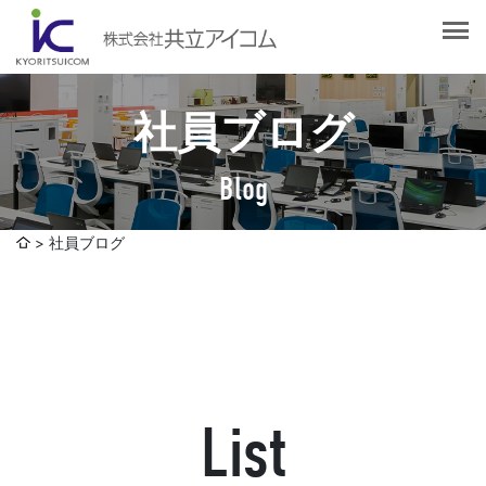
会社案内
会社概要
選ばれる理由
社長挨拶
社員ブログ
企業理念
サービス紹介
沿革
Blog
Web制作・ホームページ制作
認証取得
制作実績
システム開発
社員ブログ
SDGsへの取り組みについて
デザイン作成・印刷サービス
アクセスマップ
お客様の声
企画・販売促進
発送代行・全国流通（ロジスティクス）
社員ブログ
デジタルコンテンツ制作・撮影・その他
List
採用情報