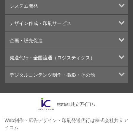
システム開発
ランディングページ制作
Web分析・改善・コンサルティング
Webシステム開発
デザイン作成・印刷サービス
インターネット広告代行
UI・UXデザイン設計
チラシ/フライヤーデザインの制作・印刷
企画・販売促進
カタログデザインの制作・印刷
冊子/パンフレットのデザイン制作・印刷
トータルプロモーション
発送代行・全国流通（ロジスティクス）
学校・会社案内パンフレット制作・印刷
ブランディング戦略
高精細印刷（スブリマ印刷）
イベント運営
在庫管理システム(azkaru)
デジタルコンテンツ制作・撮影・その他
社内報
コンテンツ制作
名刺
周年事業
動画制作・映像撮影（ドローン撮影）
一般印刷 （オンデマンド・オフセット）
採用プロモーション
イラスト・キャラクター制作
ユニバーサル・コミュニケーション・デザイン
ロゴデザイン・CI設計
写真撮影
コピー・ライティング
Web制作・広告デザイン・印刷発送代行は株式会社共立ア
イコム
電子ブック制作