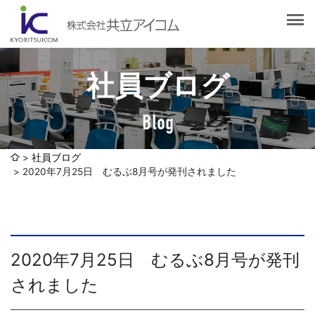
会社案内
会社概要
選ばれる理由
社長挨拶
社員ブログ
企業理念
サービス紹介
沿革
Blog
Web制作・ホームページ制作
認証取得
制作実績
システム開発
社員ブログ
SDGsへの取り組みについて
2020年7月25日 むるぶ8月号が発刊されました
デザイン作成・印刷サービス
アクセスマップ
お客様の声
企画・販売促進
発送代行・全国流通（ロジスティクス）
社員ブログ
2020年7月25日 むるぶ8月号が発刊
デジタルコンテンツ制作・撮影・その他
されました
採用情報