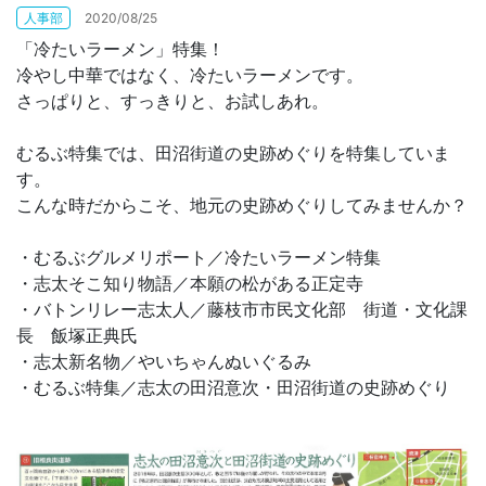
人事部
2020/08/25
「冷たいラーメン」特集！
お問合せ
冷やし中華ではなく、冷たいラーメンです。
さっぱりと、すっきりと、お試しあれ。
むるぶ特集では、田沼街道の史跡めぐりを特集していま
す。
こんな時だからこそ、地元の史跡めぐりしてみませんか？
・むるぶグルメリポート／冷たいラーメン特集
・志太そこ知り物語／本願の松がある正定寺
・バトンリレー志太人／藤枝市市民文化部 街道・文化課
長 飯塚正典氏
・志太新名物／やいちゃんぬいぐるみ
・むるぶ特集／志太の田沼意次・田沼街道の史跡めぐり