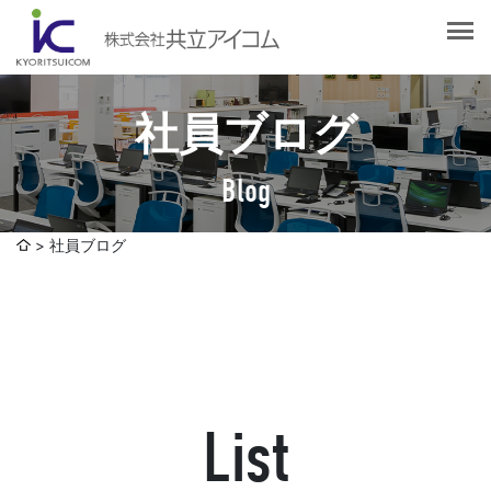
会社案内
会社概要
選ばれる理由
社長挨拶
社員ブログ
企業理念
サービス紹介
沿革
Blog
Web制作・ホームページ制作
認証取得
制作実績
システム開発
社員ブログ
SDGsへの取り組みについて
デザイン作成・印刷サービス
アクセスマップ
お客様の声
企画・販売促進
発送代行・全国流通（ロジスティクス）
社員ブログ
デジタルコンテンツ制作・撮影・その他
List
採用情報