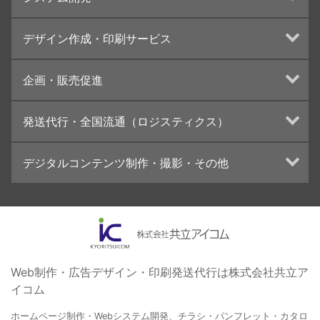
ランディングページ制作
Web分析・改善・コンサルティング
Webシステム開発
デザイン作成・印刷サービス
インターネット広告代行
UI・UXデザイン設計
チラシ/フライヤーデザインの制作・印刷
企画・販売促進
カタログデザインの制作・印刷
冊子/パンフレットのデザイン制作・印刷
トータルプロモーション
発送代行・全国流通（ロジスティクス）
学校・会社案内パンフレット制作・印刷
ブランディング戦略
高精細印刷（スブリマ印刷）
イベント運営
在庫管理システム(azkaru)
デジタルコンテンツ制作・撮影・その他
社内報
コンテンツ制作
名刺
周年事業
動画制作・映像撮影（ドローン撮影）
一般印刷 （オンデマンド・オフセット）
採用プロモーション
イラスト・キャラクター制作
ユニバーサル・コミュニケーション・デザイン
ロゴデザイン・CI設計
写真撮影
コピー・ライティング
Web制作・広告デザイン・印刷発送代行は株式会社共立ア
イコム
電子ブック制作
自社メディア
ホームページ制作・Webシステム開発、チラシ・パンフレット・カタロ