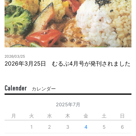
2026/03/25
2026年3月25日 むるぶ4月号が発刊されました
Calender
カレンダー
2025年7月
月
火
水
木
金
土
日
1
2
3
4
5
6