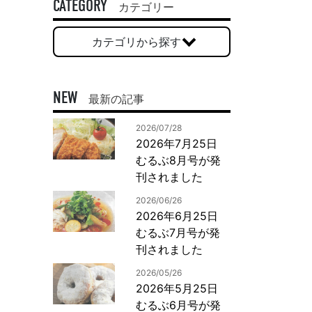
一般印刷 （オンデマンド・オフセット）
CATEGORY
カテゴリー
ユニバーサル・コミュニケーション・デザイン
カテゴリから探す
デジタルコンテンツ制作・撮影
OTHERS
NEW
最新の記事
動画制作・映像撮影（ドローン撮影）
2026/07/28
イラスト・キャラクター制作
2026年7月25日
て
一般事業主行動計画
ロゴデザイン・CI設計
むるぶ8月号が発
写真撮影
刊されました
コピー・ライティング
2026/06/26
電子ブック制作
2026年6月25日
むるぶ7月号が発
自社メディア
刊されました
2026/05/26
2026年5月25日
むるぶ6月号が発