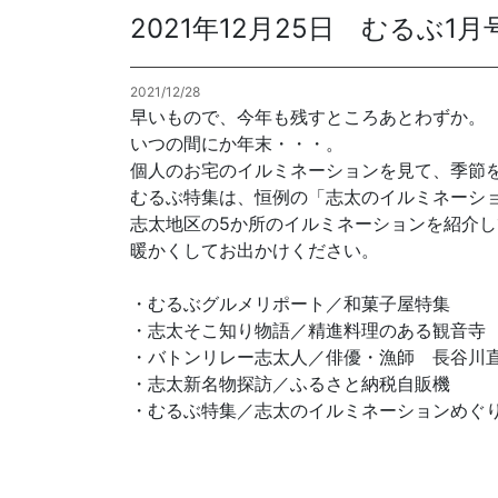
2021年12月25日 むるぶ
各種方針
2021/12/28
POLICY
企画・販売促進
早いもので、今年も残すところあとわずか。
PLANNING
いつの間にか年末・・・。
個人のお宅のイルミネーションを見て、季節
トータルプロモーション
むるぶ特集は、恒例の「志太のイルミネーシ
ブランディング戦略
志太地区の5か所のイルミネーションを紹介
情報セキュリティ基本方針
個
暖かくしてお出かけください。
イベント運営
コンテンツ制作
・むるぶグルメリポート／和菓子屋特集
周年事業
・志太そこ知り物語／精進料理のある観音寺
採用プロモーション
・バトンリレー志太人／俳優・漁師 長谷川
・志太新名物探訪／ふるさと納税自販機
中核的労働要求事項に関する方針声明
SEC
・むるぶ特集／志太のイルミネーションめぐ