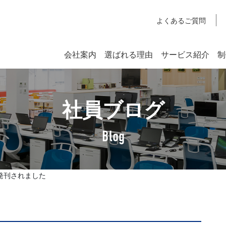
よくあるご質問
会社案内
選ばれる理由
サービス紹介
制
システム開発
社員ブログ
SYSTEM DEVELOPMENT
Webシステム開発
Blog
社長挨拶
企業理念
が発刊されました
アクセスマップ
SDGsへの取り組みについて