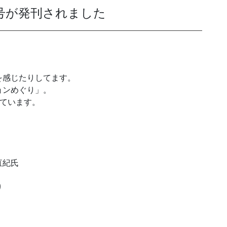
1月号が発刊されました
発送代行・全国流通
SHIPPING / DISTRIBUTION
を感じたりしてます。
在庫管理システム(azkaru)
ョンめぐり」。
しています。
人情報・特定個人情報保護方針
個人情報の取扱いについ
直紀氏
URITY ACTIONの「二つ星」宣言
り