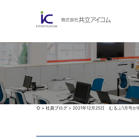
会社案内
ABOUBT US
Web制作・ホームページ制作
WEB
ホームページ制作・運営
ランディングページ制作
Web分析・改善・コンサルティング
会社概要
インターネット広告代行
社員ブログ
2021年12月25日 むるぶ1月号
UI・UXデザイン設計
認証取得