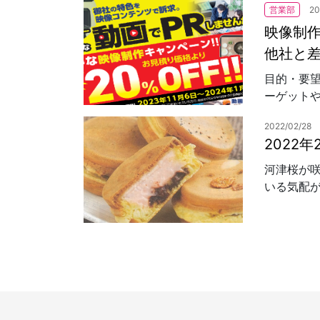
営業部
20
映像制
他社と
目的・要
ーゲットや
2022/02/28
2022
河津桜が
いる気配が