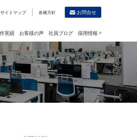
お問合せ
サイトマップ
各種方針
作実績
お客様の声
社員ブログ
採用情報
デザイン作成・印刷サービス
PRINTING
チラシ/フライヤーデザインの制作・印刷
カタログデザインの制作・印刷
冊子/パンフレットのデザイン制作・印刷
沿革
学校・会社案内パンフレット制作・印刷
高精細印刷（スブリマ印刷）
社内報
名刺