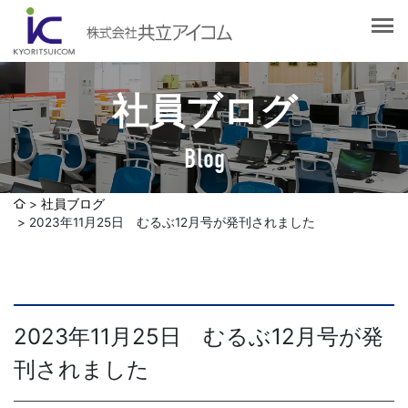
会社案内
会社概要
選ばれる理由
社長挨拶
社員ブログ
企業理念
サービス紹介
沿革
Blog
Web制作・ホームページ制作
認証取得
制作実績
システム開発
社員ブログ
SDGsへの取り組みについて
2023年11月25日 むるぶ12月号が発刊されました
デザイン作成・印刷サービス
アクセスマップ
お客様の声
企画・販売促進
発送代行・全国流通（ロジスティクス）
社員ブログ
2023年11月25日 むるぶ12月号が発
デジタルコンテンツ制作・撮影・その他
刊されました
採用情報