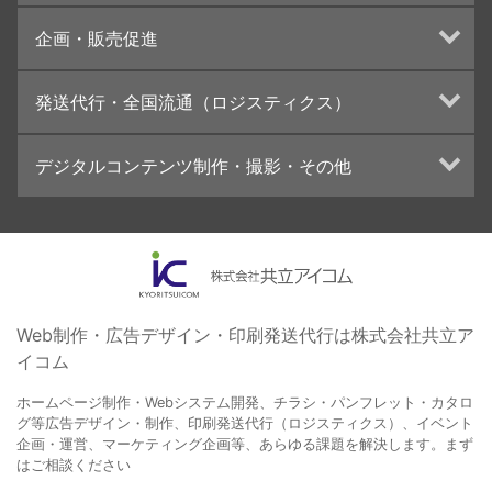
UI・UXデザイン設計
チラシ/フライヤーデザインの制作・印刷
企画・販売促進
カタログデザインの制作・印刷
冊子/パンフレットのデザイン制作・印刷
トータルプロモーション
発送代行・全国流通（ロジスティクス）
学校・会社案内パンフレット制作・印刷
ブランディング戦略
高精細印刷（スブリマ印刷）
イベント運営
在庫管理システム(azkaru)
デジタルコンテンツ制作・撮影・その他
社内報
コンテンツ制作
名刺
周年事業
動画制作・映像撮影（ドローン撮影）
一般印刷 （オンデマンド・オフセット）
採用プロモーション
イラスト・キャラクター制作
ユニバーサル・コミュニケーション・デザイン
ロゴデザイン・CI設計
写真撮影
コピー・ライティング
Web制作・広告デザイン・印刷発送代行は株式会社共立ア
イコム
電子ブック制作
自社メディア
ホームページ制作・Webシステム開発、チラシ・パンフレット・カタロ
グ等広告デザイン・制作、印刷発送代行（ロジスティクス）、イベント
企画・運営、マーケティング企画等、あらゆる課題を解決します。まず
はご相談ください