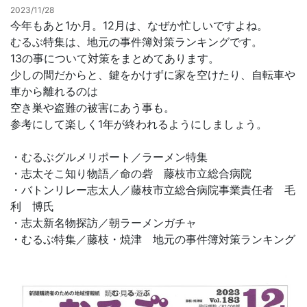
2023/11/28
今年もあと1か月。12月は、なぜか忙しいですよね。
お問合せ
むるぶ特集は、地元の事件簿対策ランキングです。
13の事について対策をまとめてあります。
少しの間だからと、鍵をかけずに家を空けたり、自転車や
車から離れるのは
空き巣や盗難の被害にあう事も。
参考にして楽しく1年が終われるようにしましょう。
・むるぶグルメリポート／ラーメン特集
・志太そこ知り物語／命の砦 藤枝市立総合病院
・バトンリレー志太人／藤枝市立総合病院事業責任者 毛
利 博氏
・志太新名物探訪／朝ラーメンガチャ
・むるぶ特集／藤枝・焼津 地元の事件簿対策ランキング