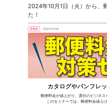
2024年10月1日（火）から
た！
各種方針
POLICY
企画・販売促進
営業部
2024/10/16
PLANNING
トータルプロモーション
ブランディング戦略
情報セキュリティ基本方針
個
イベント運営
コンテンツ制作
周年事業
採用プロモーション
中核的労働要求事項に関する方針声明
SEC
カタログやパンフレッ
郵便料金が値上がり、貴社のビジネス
このセミナーでは、郵便料金値上