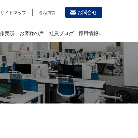
お問合せ
サイトマップ
各種方針
作実績
お客様の声
社員ブログ
採用情報
デザイン作成・印刷サービス
PRINTING
チラシ/フライヤーデザインの制作・印刷
カタログデザインの制作・印刷
冊子/パンフレットのデザイン制作・印刷
沿革
学校・会社案内パンフレット制作・印刷
高精細印刷（スブリマ印刷）
社内報
名刺