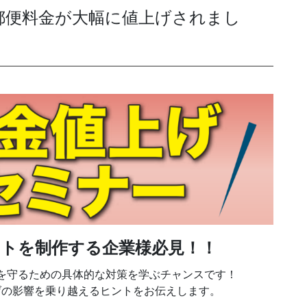
、郵便料金が大幅に値上げされまし
発送代行・全国流通
SHIPPING / DISTRIBUTION
在庫管理システム(azkaru)
人情報・特定個人情報保護方針
個人情報の取扱いについ
URITY ACTIONの「二つ星」宣言
トを制作する企業様必見！！
を守るための具体的な対策を学ぶチャンスです！
げの影響を乗り越えるヒントをお伝えします。