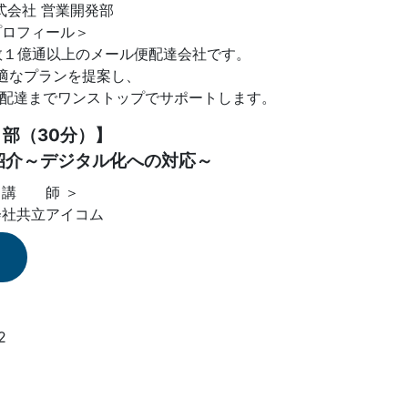
式会社 営業開発部
プロフィール＞
数１億通以上のメール便配達会社です。
適なプランを提案し、
・配達までワンストップでサポートします。
部（30分）】
紹介～デジタル化への対応～
 講 師 ＞
会社共立アイコム
2