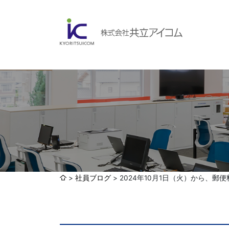
会社案内
ABOUBT US
Web制作・ホームページ制作
WEB
ホームページ制作・運営
ランディングページ制作
Web分析・改善・コンサルティング
会社概要
インターネット広告代行
社員ブログ
2024年10月1日（火）から、
UI・UXデザイン設計
認証取得