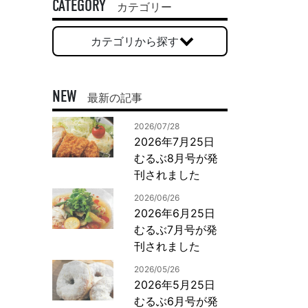
一般印刷 （オンデマンド・オフセット）
CATEGORY
カテゴリー
ユニバーサル・コミュニケーション・デザイン
カテゴリから探す
デジタルコンテンツ制作・撮影
OTHERS
NEW
最新の記事
動画制作・映像撮影（ドローン撮影）
2026/07/28
イラスト・キャラクター制作
2026年7月25日
て
一般事業主行動計画
ロゴデザイン・CI設計
むるぶ8月号が発
写真撮影
刊されました
コピー・ライティング
2026/06/26
電子ブック制作
2026年6月25日
むるぶ7月号が発
自社メディア
刊されました
2026/05/26
2026年5月25日
むるぶ6月号が発