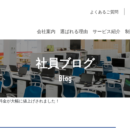
よくあるご質問
会社案内
選ばれる理由
サービス紹介
制
システム開発
社員ブログ
SYSTEM DEVELOPMENT
Webシステム開発
Blog
社長挨拶
企業理念
郵便料金が大幅に値上げされました！
アクセスマップ
SDGsへの取り組みについて